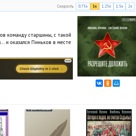
Скорость
0.75x
1x
1.25x
1.5x
2x
ов команду старшины, с такой
… и оказался Пиньков в месте