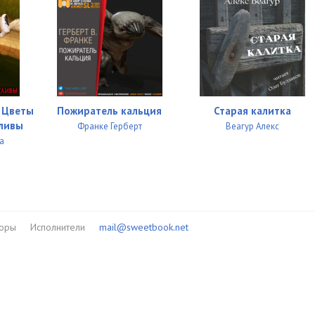
– Цветы
Пожиратель кальция
Старая калитка
сливы
Франке Герберт
Веагур Алекс
а
торы
Исполнители
mail@sweetbook.net