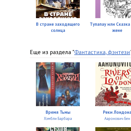
В стране заходящего
Tупапау или Сказка
солнца
жене
Еще из раздела "
Фантастика, фэнтези
Время Тьмы
Реки Лондон
Хэмбли Барбара
Ааронович Бен