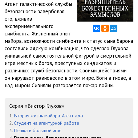
Агент галактической службы
безопасности завербовал
07_01 Разрушитель божественных замыслов
1:07:07
его, вживив
07_02 Разрушитель божественных замыслов
48:51
экспериментального
симбионта. Жизненный опыт
08_01 Разрушитель божественных замыслов
36:21
майора, возможности симбионта и статус сына барона
составили адскую комбинацию, что сделало Глухова
08_02 Разрушитель божественных замыслов
11:57
уникальной самостоятельной фигурой в смертельной
08_03 Разрушитель божественных замыслов
50:17
игре местных богов, преступных синдикатов и
различных служб безопасности. Своими действиями
08_04 Разрушитель божественных замыслов
26:00
он нарушает равновесие в этом мире. Боги в гневе, а
над миром Сивиллы разгорается пожар войны.
09_01 Разрушитель божественных замыслов
1:24:35
09_02 Разрушитель божественных замыслов
16:30
Серия «Виктор Глухов»
09_03 Разрушитель божественных замыслов
20:17
1.
Вторая жизнь майора. Агент ада
09_04 Разрушитель божественных замыслов
51:24
2.
Студент на агентурной работе
3.
Пешка в большой игре
10_01 Разрушитель божественных замыслов
1:34:19
4.
Разрушитель божественных замыслов