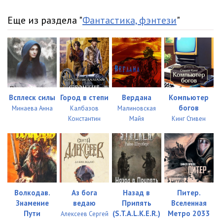
Еще из раздела "
Фантастика, фэнтези
"
Всплеск силы
Город в степи
Вердана
Компьютер
богов
Минаева Анна
Калбазов
Малиновская
Константин
Майя
Кинг Стивен
Волкодав.
Аз бога
Назад в
Питер.
Знамение
ведаю
Припять
Вселенная
Пути
(S.T.A.L.K.E.R.)
Метро 2033
Алексеев Сергей