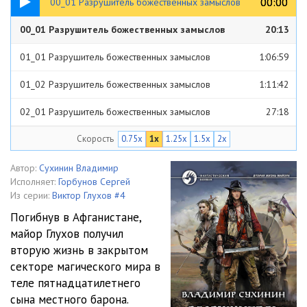
00:00
00:00
00_01 Разрушитель божественных замыслов
00_01 Разрушитель божественных замыслов
20:13
01_01 Разрушитель божественных замыслов
1:06:59
01_02 Разрушитель божественных замыслов
1:11:42
02_01 Разрушитель божественных замыслов
27:18
Скорость
0.75x
1x
1.25x
1.5x
2x
02_02 Разрушитель божественных замыслов
56:02
03_01 Разрушитель божественных замыслов
1:48:55
Автор:
Сухинин Владимир
Исполняет:
Горбунов Сергей
04_01 Разрушитель божественных замыслов
1:38:25
Из серии:
Виктор Глухов #4
Погибнув в Афганистане,
05_01 Разрушитель божественных замыслов
52:49
майор Глухов получил
вторую жизнь в закрытом
05_02 Разрушитель божественных замыслов
24:40
секторе магического мира в
06_01 Разрушитель божественных замыслов
1:44:36
теле пятнадцатилетнего
сына местного барона.
06_02 Разрушитель божественных замыслов
47:08