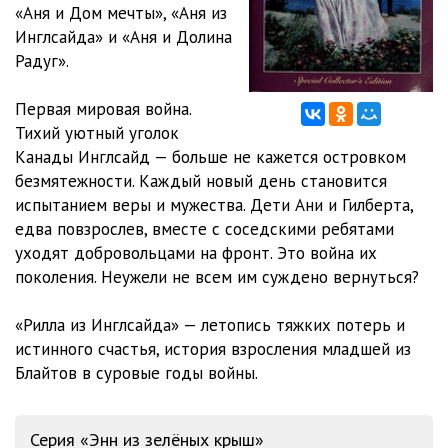
«Аня и Дом мечты», «Аня из
Инглсайда» и «Аня и Долина
12. Рилла из Инглсайда
51:33
Радуг».
13. Рилла из Инглсайда
50:04
Первая мировая война.
14. Рилла из Инглсайда
44:53
Тихий уютный уголок
Канады Инглсайд — больше не кажется островком
15. Рилла из Инглсайда
51:24
безмятежности. Каждый новый день становится
16. Рилла из Инглсайда
51:08
испытанием веры и мужества. Дети Ани и Гилберта,
едва повзрослев, вместе с соседскими ребятами
17. Рилла из Инглсайда
44:29
уходят добровольцами на фронт. Это война их
поколения. Неужели не всем им суждено вернуться?
«Рилла из Инглсайда» — летопись тяжких потерь и
истинного счастья, история взросления младшей из
Блайтов в суровые годы войны.
Серия «Энн из зелёных крыш»