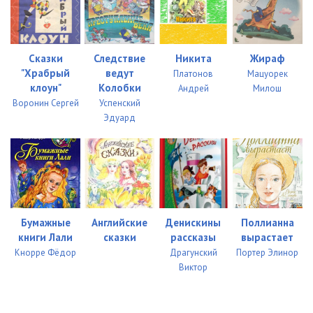
Сказки
Следствие
Никита
Жираф
"Храбрый
ведут
Платонов
Мацуорек
клоун"
Колобки
Андрей
Милош
Воронин Сергей
Успенский
Эдуард
Бумажные
Английские
Денискины
Поллианна
книги Лали
сказки
рассказы
вырастает
Кнорре Фёдор
Драгунский
Портер Элинор
Виктор