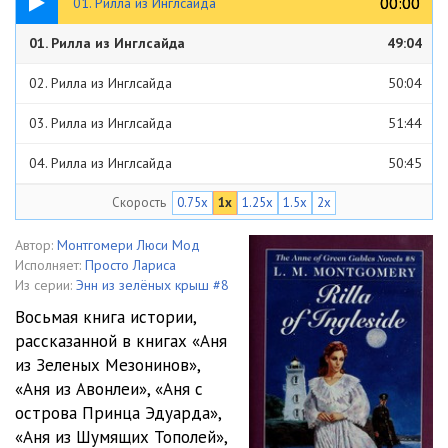
00:00
00:00
01. Рилла из Инглсайда
01. Рилла из Инглсайда
49:04
02. Рилла из Инглсайда
50:04
03. Рилла из Инглсайда
51:44
04. Рилла из Инглсайда
50:45
Скорость
0.75x
1x
1.25x
1.5x
2x
05. Рилла из Инглсайда
49:35
06. Рилла из Инглсайда
49:20
Автор:
Монтгомери Люси Мод
Исполняет:
Просто Лариса
07. Рилла из Инглсайда
49:42
Из серии:
Энн из зелёных крыш #8
Восьмая книга истории,
08. Рилла из Инглсайда
50:17
рассказанной в книгах «Аня
из Зеленых Мезонинов»,
09. Рилла из Инглсайда
49:48
«Аня из Авонлеи», «Аня с
10. Рилла из Инглсайда
38:02
острова Принца Эдуарда»,
«Аня из Шумящих Тополей»,
11. Рилла из Инглсайда
50:07