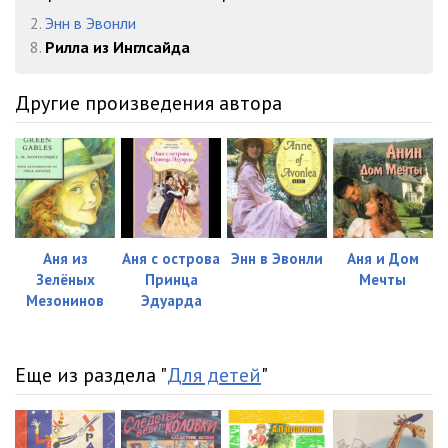
2.
Энн в Эвонли
8.
Рилла из Инглсайда
Другие произведения автора
Аня из
Аня с острова
Энн в Эвонли
Аня и Дом
Зелёных
Принца
Мечты
Мезонинов
Эдуарда
Еще из раздела "
Для детей
"