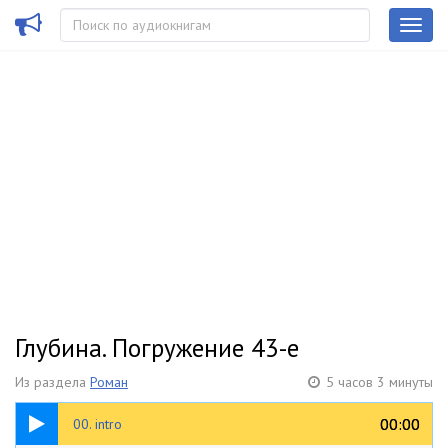
Глубина. Погружение 43-е
Из раздела
Роман
5 часов 3 минуты
00:46
00:00
00:00
00. intro