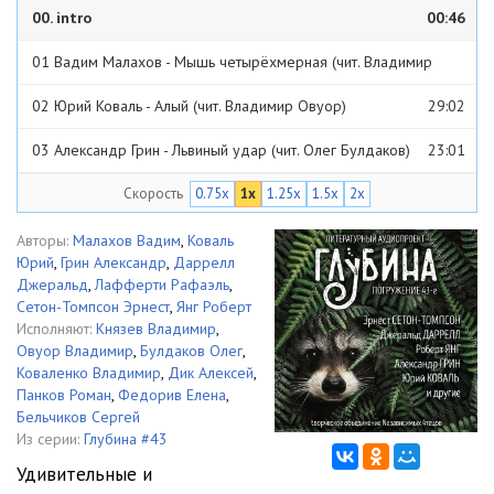
00. intro
00:46
01 Вадим Малахов - Мышь четырёхмерная (чит. Владимир
Князев)
09:29
02 Юрий Коваль - Алый (чит. Владимир Овуор)
29:02
03 Александр Грин - Львиный удар (чит. Олег Булдаков)
23:01
Скорость
0.75x
1x
1.25x
1.5x
2x
04 Джеральд Даррелл - Коварная коробка (чит. Владимир
Коваленко)
1:21:04
05 Рафаэль Лафферти - Свинья в тюряге (чит. Алексей Дик)
Авторы:
Малахов Вадим
,
Коваль
Юрий
,
Грин Александр
,
Даррелл
24:50
06 Эрнест Сетон-Томпсон - Снап. История бультерьера (чит.
Джеральд
,
Лафферти Рафаэль
,
Сетон-Томпсон Эрнест
,
Янг Роберт
РоманПанков)
31:43
07 Эрнест Сетон-Томпсон - Королевская Аналостанка (чит. Елена
Исполняют:
Князев Владимир
,
Овуор Владимир
,
Булдаков Олег
,
Федорив)
1:05:26
08 Роберт Янг - Звезды зовут, мистер Китс (чит. Сергей
Коваленко Владимир
,
Дик Алексей
,
Панков Роман
,
Федорив Елена
,
Бельчиков)
37:46
09. outro
00:42
Бельчиков Сергей
Из серии:
Глубина #43
Удивительные и