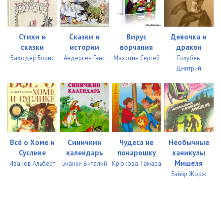
Стихи и
Сказки и
Вирус
Девочка и
сказки
истории
ворчания
дракон
Заходер Борис
Андерсен Ганс
Махотин Сергей
Голубев
Дмитрий
Всё о Хоме и
Синичкин
Чудеса не
Необычные
Суслике
календарь
понарошку
каникулы
Мишеля
Иванов Альберт
Бианки Виталий
Крюкова Тамара
Байяр Жорж