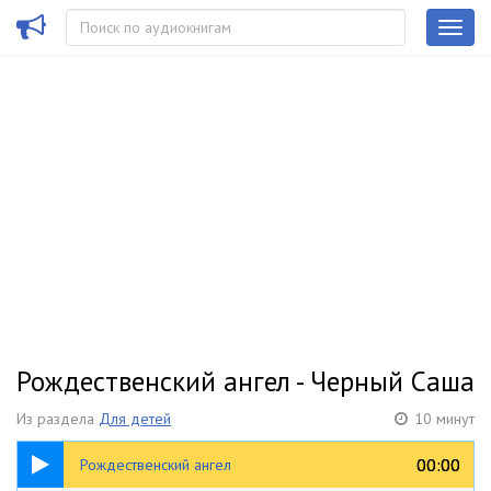
Рождественский ангел - Черный Саша
Из раздела
Для детей
10 минут
10:14
00:00
00:00
Рождественский ангел