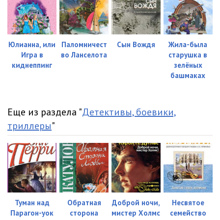
Юлианна, или
Паломничест
Сын Вождя
Жила-была
Игра в
во Ланселота
старушка в
киднеппинг
зелёных
башмаках
Еще из раздела "
Детективы, боевики,
триллеры
"
Туман над
Обратная
Доброй ночи,
Несвятое
Парагон-уок
сторона
мистер Холмс
семейство