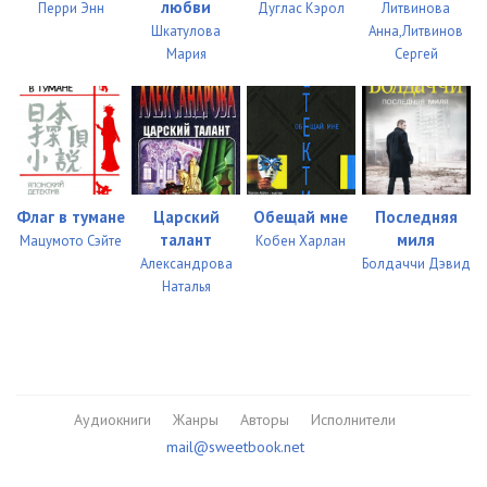
любви
Перри Энн
Дуглас Кэрол
Литвинова
Шкатулова
Анна,Литвинов
Мария
Сергей
Флаг в тумане
Царский
Обещай мне
Последняя
талант
миля
Мацумото Сэйте
Кобен Харлан
Александрова
Болдаччи Дэвид
Наталья
Аудиокниги
Жанры
Авторы
Исполнители
mail@sweetbook.net