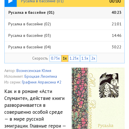
00:00
00:00
Русалка в бассейне (01)
Русалка в бассейне (01)
40:23
Русалка в бассейне (02)
21:01
Русалка в бассейне (03)
14:46
Русалка в бассейне (04)
30:22
Скорость
0.75x
1x
1.25x
1.5x
2x
Русалка в бассейне (05)
30:40
Русалка в бассейне (06)
27:53
Автор:
Вознесенская Юлия
Исполняет:
Броцкая Леонтина
Русалка в бассейне (07)
19:04
Из серии:
Графиня Апраксина #2
Как и в романе «Асти
Русалка в бассейне (08)
20:01
Спуманте», действие книги
разворачивается в
Русалка в бассейне (09)
16:40
совершенно особой среде
Русалка в бассейне (10)
23:40
— в мире русской
эмиграции. Главные герои —
Русалка в бассейне (11)
23:20