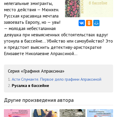
нелегальные эмигранты,
место действия — Мюнхен.
Русалка в бассейне (12)
39:52
Русская красавица мечтала
Русалка в бассейне (13)
45:43
завоевать Европу, но — увы!
— молодая небесталанная
Русалка в бассейне (14)
35:03
девушка при невыясненных обстоятельствах вдруг
утонула в бассейне… Убийство или самоубийство? Это
Русалка в бассейне (15)
35:52
и предстоит выяснить детективу-аристократке
Русалка в бассейне (16)
22:32
Елизавете Николаевне Апраксиной…
Русалка в бассейне (17)
25:43
Серия «Графиня Апраксина»
Русалка в бассейне (18)
35:25
1.
Асти Спуманте. Первое дело графини Апраксиной
Русалка в бассейне (19)
33:44
2.
Русалка в бассейне
Другие произведения автора