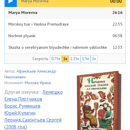
00:00
00:00
Marya Morevna
Marya Morevna
26:16
Morskoy tsar i Vasilisa Premudraya
22:35
Nochnie plyaski
06:38
Skazka o serebryanom blyudechke i nalivnom yablochke
12:33
Скорость
0.75x
1x
1.25x
1.5x
2x
Veschiy son
39:01
Zorka. Vechorka i Polunochka
14:52
Автор:
Афанасьев Александр
Николаевич
Исполняет:
Мохова Ирина
Другая озвучка:
Лемешко
Елена,Плотников
Борис,Румянцев
Юрий,Кулагин
Леонид,Сазонтьев Сергей
(2008 год)