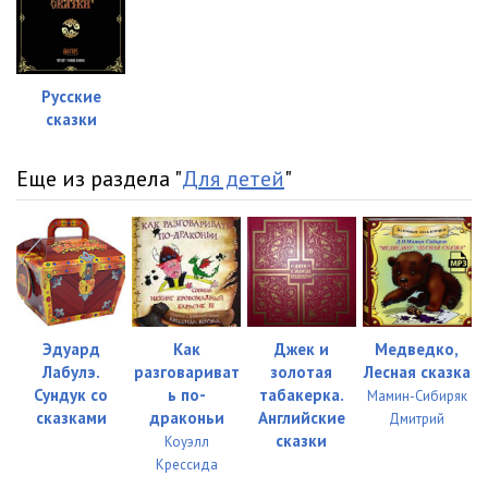
Русские
сказки
Еще из раздела "
Для детей
"
Эдуард
Как
Джек и
Медведко,
Лабулэ.
разговариват
золотая
Лесная сказка
Сундук со
ь по-
табакерка.
Мамин-Сибиряк
сказками
драконьи
Английские
Дмитрий
сказки
Коуэлл
Крессида