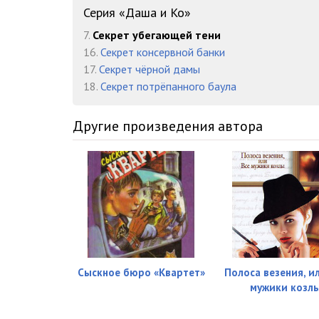
15_Ni puha, ni pera!
Серия «Даша и Ко»
7.
Секрет убегающей тени
16_Zvonite v Mur!
16.
Секрет консервной банки
17_Obozhayu detektivy
17.
Секрет чёрной дамы
18.
Секрет потрёпанного баула
Другие произведения автора
Сыскное бюро «Квартет»
Полоса везения, и
мужики козл