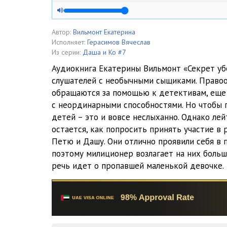
04_Neponyatnaya shema
05_Versii i predpolozheniya
Автор:
Вильмонт Екатерина
Исполняет:
Герасимов Вячеслав
06_Zahudalaya bolnitsa
Из серии:
Даша и Ко #7
Аудиокнига Екатерины Вильмонт «Секрет у
07_Spasskiy tupik
слушателей с необычными сыщиками. Право
обращаются за помощью к детективам, еще
08_Spasenie
с неординарными способностями. Но чтобы 
09_Ya vas vseh priglashu!
детей – это и вовсе неслыханно. Однако ле
остается, как попросить принять участие в
10_Vecherinka s pesnyami
Петю и Дашу. Они отлично проявили себя в
поэтому милиционер возлагает на них больш
11_Voskresnyy zavtrak
речь идет о пропавшей маленькой девочке.
12_Razocharovanie i ustalost
13_Zhenschina v golubom plasche
14_Persten s akvamarinom