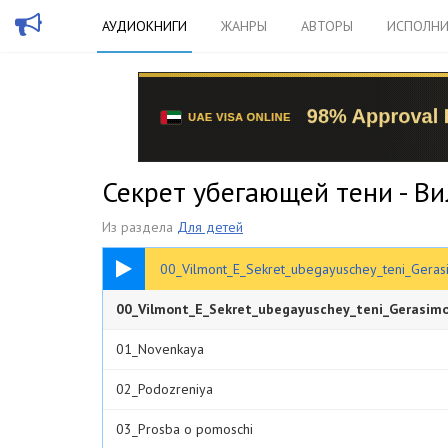
АУДИОКНИГИ
ЖАНРЫ
АВТОРЫ
ИСПОЛНИ
Секрет убегающей тени - В
Из раздела
Для детей
00:33
00_Vilmont_E_Sekret_ubegayuschey_teni_Gera
00_Vilmont_E_Sekret_ubegayuschey_teni_Gerasim
01_Novenkaya
02_Podozreniya
03_Prosba o pomoschi