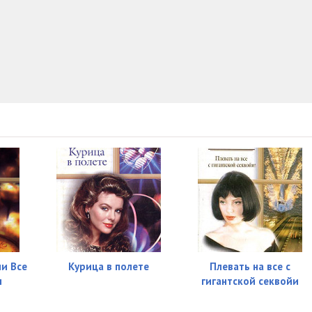
27:45
17:47
12:48
ли Все
Курица в полете
Плевать на все с
ы
гигантской секвойи