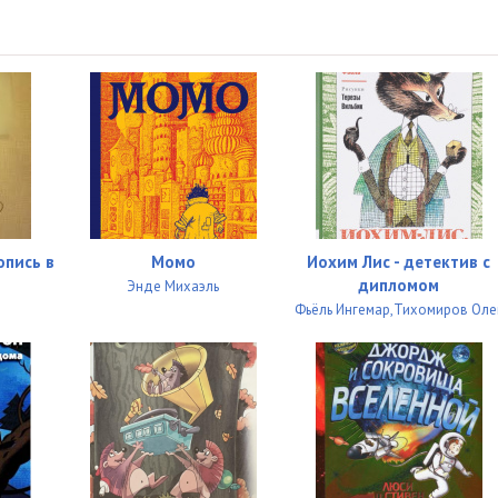
опись в
Момо
Иохим Лис - детектив с
дипломом
Энде Михаэль
Фьёль Ингемар,Тихомиров Оле