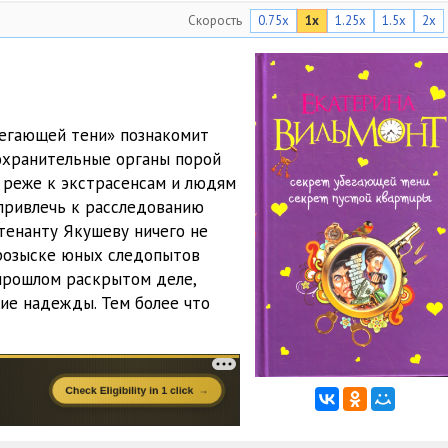
Скорость
0.75x
1x
1.25x
1.5x
2x
13:31
20:47
24:42
бегающей тени» познакомит
22:50
охранительные органы порой
 реже к экстрасенсам и людям
14:41
привлечь к расследованию
16:34
йтенанту Якушеву ничего не
 розыске юных следопытов
23:12
 прошлом раскрытом деле,
ие надежды. Тем более что
18:40
21:11
31:31
22:30