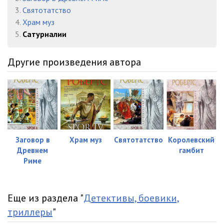
05_23. Сатурналии
29:40
3.
Святотатство
05_24. Сатурналии
18:04
4.
Храм муз
5.
Сатурналии
05_25. Сатурналии
27:57
Другие произведения автора
Заговор в
Храм муз
Святотатство
Королевский
Древнем
гамбит
Риме
Еще из раздела "
Детективы, боевики,
триллеры
"