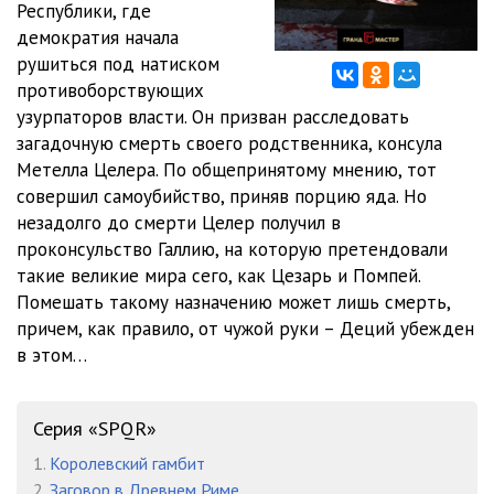
Республики, где
05_12. Сатурналии
21:02
демократия начала
05_13. Сатурналии
19:47
рушиться под натиском
противоборствующих
05_14. Сатурналии
20:36
узурпаторов власти. Он призван расследовать
загадочную смерть своего родственника, консула
05_15. Сатурналии
21:56
Метелла Целера. По общепринятому мнению, тот
05_16. Сатурналии
26:07
совершил самоубийство, приняв порцию яда. Но
незадолго до смерти Целер получил в
05_17. Сатурналии
25:54
проконсульство Галлию, на которую претендовали
такие великие мира сего, как Цезарь и Помпей.
05_18. Сатурналии
19:10
Помешать такому назначению может лишь смерть,
05_19. Сатурналии
21:00
причем, как правило, от чужой руки – Деций убежден
в этом…
05_20. Сатурналии
22:49
05_21. Сатурналии
24:13
Серия «SPQR»
05_22. Сатурналии
22:08
1.
Королевский гамбит
2.
Заговор в Древнем Риме