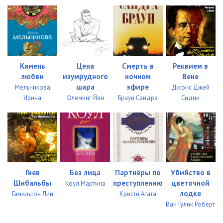
Камень
Цена
Смерть в
Реквием в
любви
изумрудного
ночном
Вене
шара
эфире
Мельникова
Джонс Джей
Ирина
Флеминг Йен
Браун Сандра
Сидни
Гнев
Без лица
Партнёры по
Убийство в
Шибальбы
преступлению
цветочной
Коул Мартина
лодке
Гамильтон Лин
Кристи Агата
Ван Гулик Роберт