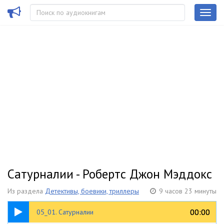
Сатурналии - Робертс Джон Мэддокс
Из раздела
Детективы, боевики, триллеры
9 часов 23 минуты
01:25
00:00
00:00
05_01. Сатурналии