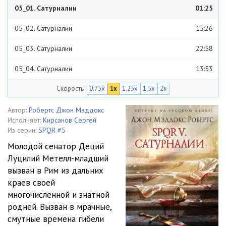
05_01. Сатурналии
01:25
05_02. Сатурналии
15:26
05_03. Сатурналии
22:58
05_04. Сатурналии
13:53
Скорость
0.75x
1x
1.25x
1.5x
2x
05_05. Сатурналии
29:03
05_06. Сатурналии
28:34
Автор:
Робертс Джон Мэддокс
Исполняет:
Кирсанов Сергей
05_07. Сатурналии
29:26
Из серии:
SPQR #5
Молодой сенатор Деций
05_08. Сатурналии
24:43
Луцилий Метелл-младший
вызван в Рим из дальних
05_09. Сатурналии
21:54
краев своей
05_10. Сатурналии
21:02
многочисленной и знатной
родней. Вызван в мрачные,
05_11. Сатурналии
34:32
смутные времена гибели