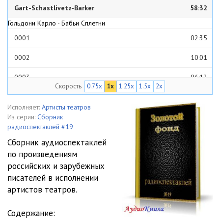
Gart-Schastlivetz-Barker
58:32
Гольдони Карло - Бабьи Сплетни
0001
02:35
0002
10:01
0003
06:12
Скорость
0.75x
1x
1.25x
1.5x
2x
0004
05:26
Исполняет:
Артисты теaтров
0005
06:34
Из серии:
Сборник
радиоспектаклей #19
0006
04:29
Сборник аудиоспектаклей
по произведениям
0007
10:20
российских и зарубежных
0008
03:15
писателей в исполнении
артистов театров.
0009
09:13
Содержание:
0010
06:05