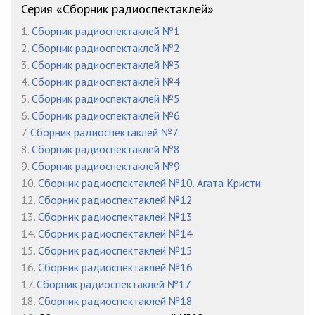
7
18:00
Серия «Сборник радиоспектаклей»
8
18:59
1.
Сборник радиоспектаклей №1
2.
Сборник радиоспектаклей №2
Дюма Александр - Граф Монте-Кристо
3.
Сборник радиоспектаклей №3
01_01_01
05:50
4.
Сборник радиоспектаклей №4
5.
Сборник радиоспектаклей №5
01_01_02
08:07
6.
Сборник радиоспектаклей №6
01_01_03
10:02
7.
Сборник радиоспектаклей №7
8.
Сборник радиоспектаклей №8
01_01_04
05:32
9.
Сборник радиоспектаклей №9
10.
Сборник радиоспектаклей №10. Агата Кристи
01_01_05
08:22
12.
Сборник радиоспектаклей №12
01_01_06
10:33
13.
Сборник радиоспектаклей №13
14.
Сборник радиоспектаклей №14
02_01_01
06:45
15.
Сборник радиоспектаклей №15
16.
Сборник радиоспектаклей №16
02_01_02
07:52
17.
Сборник радиоспектаклей №17
02_01_03
09:35
18.
Сборник радиоспектаклей №18