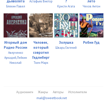
дьяволята
?
лето
Астафьев Виктор
04_01_02
06:16
Бляхин Павел
Кристи Агата
Чехов Антон
04_01_03
09:16
04_01_04
08:32
04_01_05
06:07
04_01_06
09:38
Игорный дом
Человек,
Золушка
Робин Гуд
Радио России
который
Шварц Евгений
04_01_07
03:36
совратил
Аверченко
Гедлиберг
Аркадий,Лейкин
05_01_01
07:26
Николай
Твен Марк
05_01_02
10:01
05_01_03
08:48
05_01_04
06:12
Аудиокниги
Жанры
Авторы
Исполнители
05_01_05
04:27
mail@sweetbook.net
05_01_06
05:13