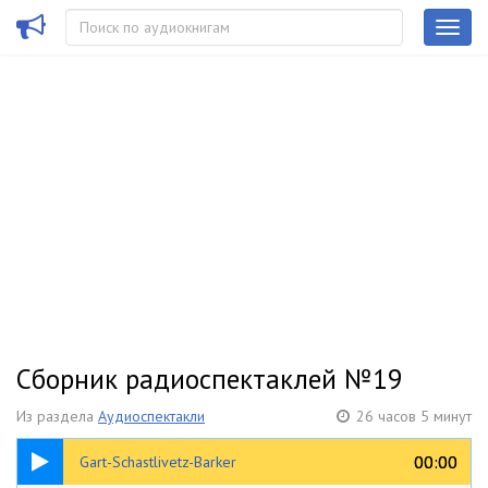
Сборник радиоспектаклей №19
Из раздела
Аудиоспектакли
26 часов 5 минут
58:32
00:00
00:00
Gart-Schastlivetz-Barker
Гарт Брет - Счастливец Баркер