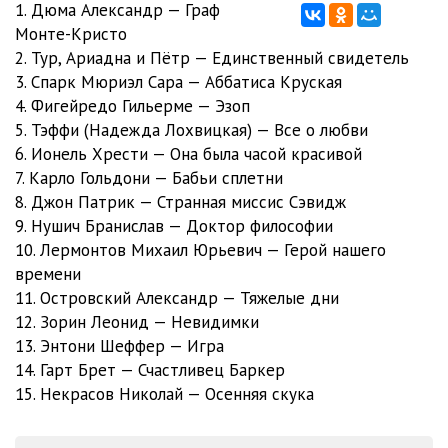
1. Дюма Александр — Граф
0011
09:13
Монте-Кристо
2. Тур, Ариадна и Пётр — Единственный свидетель
0012
09:24
3. Спарк Мюриэл Сара — Аббатиса Круская
4. Фигейредо Гильерме — Эзоп
0013
07:48
5. Тэффи (Надежда Лохвицкая) — Все о любви
0014
03:18
6. Ионель Хрести — Она была часой красивой
7. Карло Гольдони — Бабьи сплетни
Джон Патрик - Странная миссис Сэвидж
8. Джон Патрик — Странная миссис Сэвидж
01 Track 1 Unknown Artist Unknown Album (22.12
21:58
9. Нушич Бранислав — Доктор философии
10. Лермонтов Михаил Юрьевич — Герой нашего
02 Track 2 Unknown Artist Unknown Album (22.12
11:54
времени
03 Track 3 Unknown Artist Unknown Album (22.12
13:44
11. Островский Александр — Тяжелые дни
12. Зорин Леонид — Невидимки
04 Track 4 Unknown Artist Unknown Album (22.12
17:54
13. Энтони Шеффер — Игра
14. Гарт Брет — Счастливец Баркер
5
14:31
15. Некрасов Николай — Осенняя скука
6
15:01