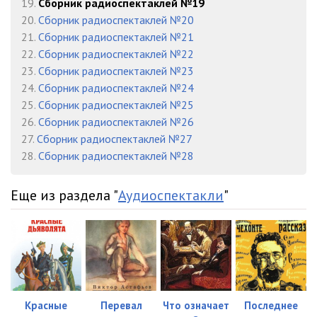
19.
Сборник радиоспектаклей №19
02_01_04
04:53
20.
Сборник радиоспектаклей №20
21.
Сборник радиоспектаклей №21
02_01_05
09:44
22.
Сборник радиоспектаклей №22
02_01_06
07:27
23.
Сборник радиоспектаклей №23
24.
Сборник радиоспектаклей №24
02_01_07
10:01
25.
Сборник радиоспектаклей №25
26.
Сборник радиоспектаклей №26
03_01_01
08:02
27.
Сборник радиоспектаклей №27
03_01_02
08:38
28.
Сборник радиоспектаклей №28
03_01_03
02:45
Еще из раздела "
Аудиоспектакли
"
03_01_04
10:42
03_01_05
09:09
03_01_06
10:19
04_01_01
12:30
Красные
Перевал
Что означает
Последнее