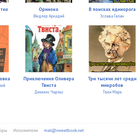
05:03
атно
Ориноко
В поисках единорога
05:07
Фидлер Аркадий
Эслава Галан
05:09
05:06
05:06
05:05
05:12
овка
Приключения Оливера
Три тысячи лет среди
Твиста
микробов
лий
05:14
Диккенс Чарльз
Твен Марк
05:21
05:03
05:27
торы
Исполнители
mail@sweetbook.net
05:26