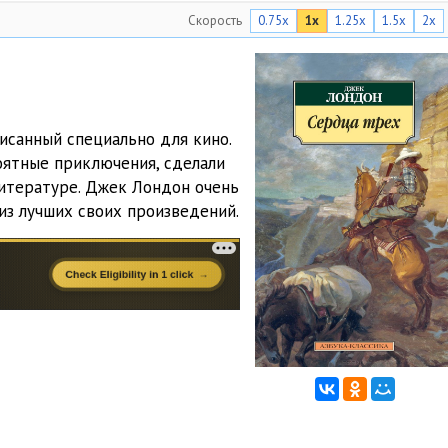
Скорость
0.75x
1x
1.25x
1.5x
2x
05:13
05:18
05:08
исанный специально для кино.
05:05
оятные приключения, сделали
05:02
литературе. Джек Лондон очень
 из лучших своих произведений.
05:15
05:18
05:04
05:06
05:04
05:23