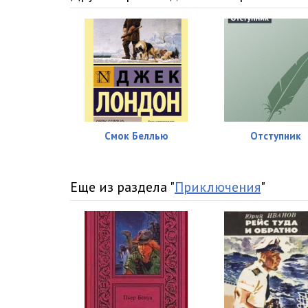
Serdtsa_tryoh_016
Serdtsa_tryoh_017
Serdtsa_tryoh_018
Serdtsa_tryoh_019
Serdtsa_tryoh_020
Смок Беллью
Отступник
Serdtsa_tryoh_021
Serdtsa_tryoh_022
Еще из раздела "
Приключения
"
Serdtsa_tryoh_023
Serdtsa_tryoh_024
Serdtsa_tryoh_025
Serdtsa_tryoh_026