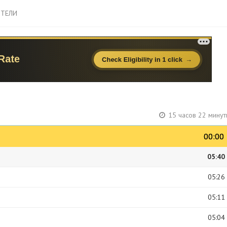
ТЕЛИ
15 часов 22 минут
00:00
00:00
05:40
05:26
05:11
05:04