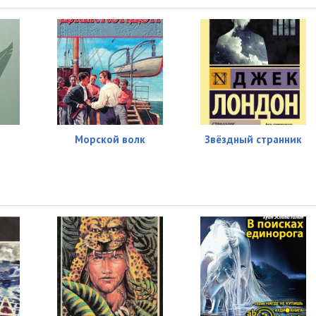
05:05
05:06
05:08
05:13
05:24
Морской волк
Звёздный странник
05:11
05:06
05:03
05:16
05:02
05:04