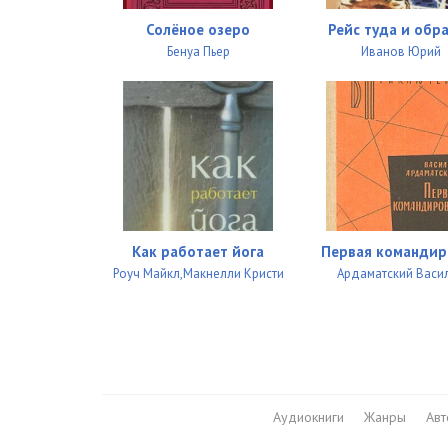
Serdtsa_tryoh_027
Солёное озеро
Рейс туда и обр
Serdtsa_tryoh_028
Бенуа Пьер
Иванов Юрий
Serdtsa_tryoh_029
Serdtsa_tryoh_030
Serdtsa_tryoh_031
Serdtsa_tryoh_032
Serdtsa_tryoh_033
Как работает йога
Первая командир
Роуч Майкл,Макнелли Кристи
Ардаматский Васи
Serdtsa_tryoh_034
Serdtsa_tryoh_035
Serdtsa_tryoh_036
Serdtsa_tryoh_037
Аудиокниги
Жанры
Ав
Serdtsa_tryoh_038