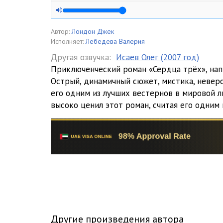
Serdtsa_tryoh_005
Serdtsa_tryoh_006
Автор:
Лондон Джек
Исполняет:
Лебедева Валерия
Serdtsa_tryoh_007
Другая озвучка:
Исаев Олег (2007 год)
Приключенческий роман «Сердца трёх», нап
Serdtsa_tryoh_008
Острый, динамичный сюжет, мистика, невер
Serdtsa_tryoh_009
его одним из лучших вестернов в мировой 
высоко ценил этот роман, считая его одним
Serdtsa_tryoh_010
Serdtsa_tryoh_011
Serdtsa_tryoh_012
Serdtsa_tryoh_013
Serdtsa_tryoh_014
Serdtsa_tryoh_015
Другие произведения автора