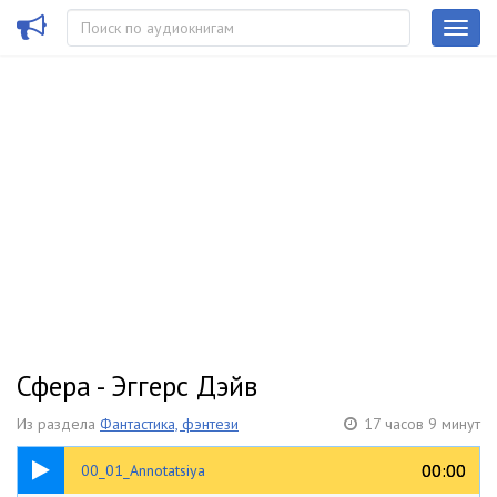
Сфера - Эггерс Дэйв
Из раздела
Фантастика, фэнтези
17 часов 9 минут
06:32
00:00
00:00
00_01_Annotatsiya