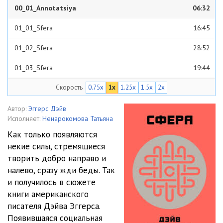
00_01_Annotatsiya
06:32
01_01_Sfera
16:45
01_02_Sfera
28:52
01_03_Sfera
19:44
Скорость
0.75x
1x
1.25x
1.5x
2x
01_04_Sfera
21:44
01_05_Sfera
18:29
Автор:
Эггерс Дэйв
Исполняет:
Ненарокомова Татьяна
01_06_Sfera
20:48
Как только появляются
некие силы, стремящиеся
01_07_Sfera
17:07
творить добро направо и
01_08_Sfera
23:53
налево, сразу жди беды. Так
и получилось в сюжете
01_09_Sfera
24:51
книги американского
писателя Дэйва Эггерса.
01_10_Sfera
20:41
Появившаяся социальная