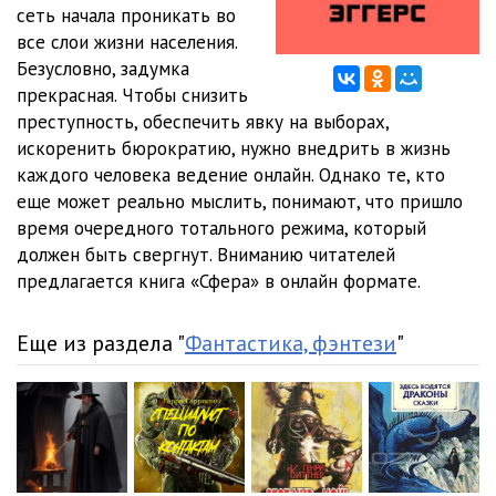
01_11_Sfera
16:34
сеть начала проникать во
все слои жизни населения.
01_12_Sfera
28:23
Безусловно, задумка
прекрасная. Чтобы снизить
01_13_Sfera
21:55
преступность, обеспечить явку на выборах,
01_14_Sfera
20:28
искоренить бюрократию, нужно внедрить в жизнь
каждого человека ведение онлайн. Однако те, кто
01_15_Sfera
24:29
еще может реально мыслить, понимают, что пришло
время очередного тотального режима, который
01_16_Sfera
21:37
должен быть свергнут. Вниманию читателей
01_17_Sfera
22:21
предлагается книга «Сфера» в онлайн формате.
01_18_Sfera
19:29
Еще из раздела "
Фантастика, фэнтези
"
01_19_Sfera
16:25
01_20_Sfera
27:30
01_21_Sfera
28:15