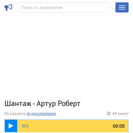
Шантаж - Артур Роберт
Из раздела
Аудиоспектакли
48 минут
08:33
00:00
00:00
001