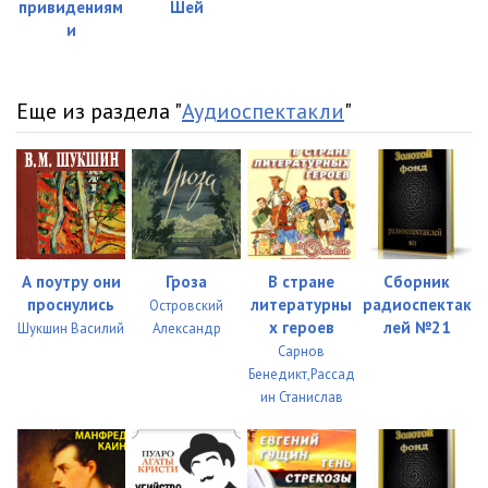
привидениям
Шей
и
Еще из раздела "
Аудиоспектакли
"
А поутру они
Гроза
В стране
Сборник
проснулись
литературны
радиоспектак
Островский
х героев
лей №21
Шукшин Василий
Александр
Сарнов
Бенедикт,Рассад
ин Станислав