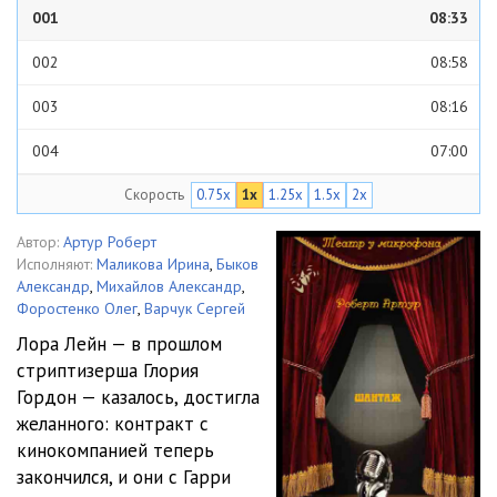
001
08:33
002
08:58
003
08:16
004
07:00
Скорость
0.75x
1x
1.25x
1.5x
2x
005
08:47
006
06:33
Автор:
Артур Роберт
Исполняют:
Маликова Ирина
,
Быков
Александр
,
Михайлов Александр
,
Форостенко Олег
,
Варчук Сергей
Лора Лейн — в прошлом
стриптизерша Глория
Гордон — казалось, достигла
желанного: контракт с
кинокомпанией теперь
закончился, и они с Гарри