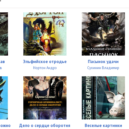
1:30:44
"
1:11:08
1:03:40
1:06:22
1:33:56
1:23:50
дав
Эльфийское отродье
Пасынок удачи
ав
Нортон Андрэ
Сухинин Владимир
1:05:14
56:33
58:43
57:24
55:37
можно
Дело о сердце оборотня
Веселые картинки
1:13:04