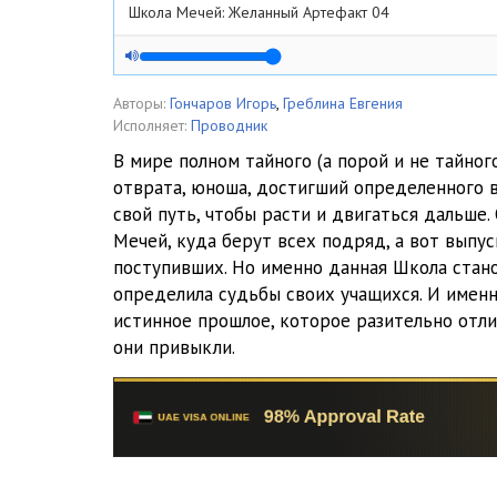
Школа Мечей: Желанный Артефакт 04
Школа Мечей: Желанный Артефакт 05
Школа Мечей: Желанный Артефакт 06
Авторы:
Гончаров Игорь
,
Греблина Евгения
Исполняет:
Проводник
Школа Мечей: Желанный Артефакт 07
В мире полном тайного (а порой и не тайного
отврата, юноша, достигший определенного 
Школа Мечей: Желанный Артефакт 08
свой путь, чтобы расти и двигаться дальше.
Школа Мечей: Желанный Артефакт 09
Мечей, куда берут всех подряд, а вот выпу
поступивших. Но именно данная Школа стан
Школа Мечей: Желанный Артефакт 10
определила судьбы своих учащихся. И имен
истинное прошлое, которое разительно отли
Школа Мечей: Желанный Артефакт 11
они привыкли.
Школа Мечей: Желанный Артефакт 12
Школа Мечей: Желанный Артефакт 13
Школа Мечей: Желанный Артефакт 14