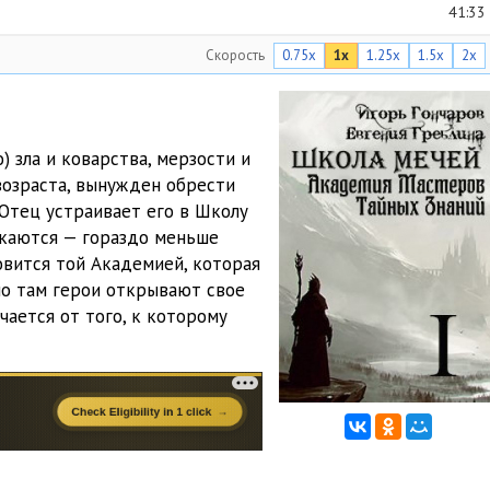
41:33
Скорость
0.75x
1x
1.25x
1.5x
2x
55:02
45:06
1:11:20
) зла и коварства, мерзости и
возраста, вынужден обрести
1:24:45
 Отец устраивает его в Школу
1:52:48
скаются — гораздо меньше
овится той Академией, которая
1:06:35
но там герои открывают свое
чается от того, к которому
1:40:53
55:27
50:36
1:53:42