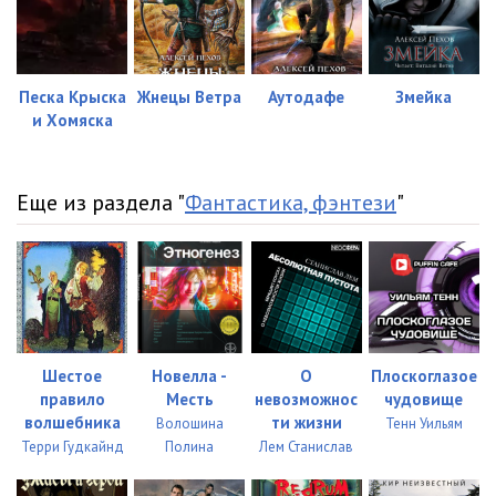
022
34:00
023
23:43
024
29:27
Песка Крыска
Жнецы Ветра
Аутодафе
Змейка
и Хомяска
025
22:28
026
28:58
Еще из раздела "
Фантастика, фэнтези
"
027
21:31
028
26:45
Шестое
Новелла -
О
Плоскоглазое
правило
Месть
невозможнос
чудовище
волшебника
ти жизни
Волошина
Тенн Уильям
Терри Гудкайнд
Полина
Лем Станислав