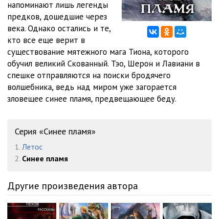
напоминают лишь легенды
011
25:11
предков, дошедшие через
012
32:33
века. Однако остались и те,
кто все еще верит в
013
33:58
существование мятежного мага Тиона, которого
обучил великий Скованный. Тэо, Шерон и Лавиани в
014
36:40
спешке отправляются на поиски бродячего
015
21:23
волшебника, ведь над миром уже загорается
зловещее синее пламя, предвещающее беду.
016
35:30
017
41:10
Серия «Синее пламя»
018
36:33
1.
Летос
2.
Синее пламя
019
29:19
020
40:41
Другие произведения автора
021
23:13