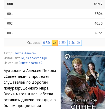
000
01:17
001
27:06
002
40:20
003
26:53
Скорость
0.75x
1x
1.25x
1.5x
2x
004
16:10
005
25:34
Автор:
Пехов Алексей
Исполняют:
Jo
,
Aira Sever
,
Dju
006
34:23
Из серии:
Синее пламя #2
Аудиокнига Алексея Пехова
007
23:41
«Синее пламя» проведет
слушателей по дорогам
008
25:57
полуразрушенного мира.
009
15:47
Эпоха магов и волшебства
осталась далеко позади, а о
010
24:40
былом процветании