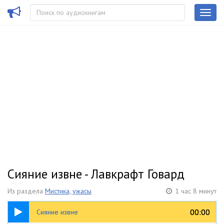
Сияние извне - Лавкрафт Говард
Из раздела
Мистика, ужасы
1 час 8 минут
1:08:30
00:00
00:00
Сияние извне