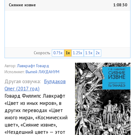
Сияние извне
1:08:30
Скорость
0.75x
1x
1.25x
1.5x
2x
Автор:
Лавкрафт Говард
Исполняет:
Выпей ЛАУДАНУМ
Другая озвучка:
Булдаков
Олег (2017 год)
Говард Филлипс Лавкрафт
«Цвет из иных миров», в
других переводах «Цвет
иного мира», «Космический
цвет», «Сияние извне»,
«Нездешний цвет» — этот