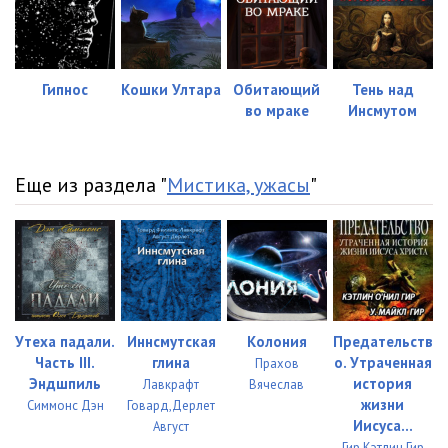
Гипнос
Кошки Ултара
Обитающий
Тень над
во мраке
Инсмутом
Еще из раздела "
Мистика, ужасы
"
Утеха падали.
Иннсмутская
Колония
Предательств
Часть III.
глина
о. Утраченная
Прахов
Эндшпиль
история
Лавкрафт
Вячеслав
жизни
Симмонс Дэн
Говард,Дерлет
Иисуса...
Август
Гир Кэтлин,Гир