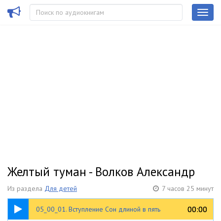
Желтый туман - Волков Александр
Из раздела
Для детей
7 часов 25 минут
21:03
00:00
00:00
05_00_01. Вступление Сон длиной в пять