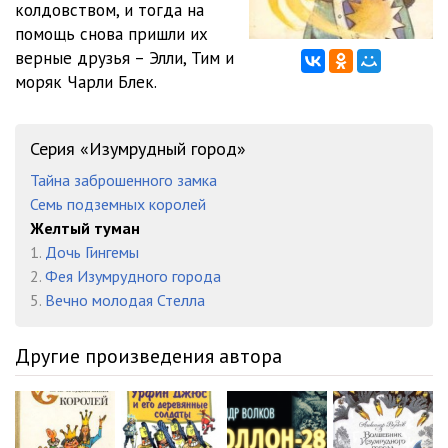
колдовством, и тогда на
05_02_01. Жёлтый Туман
10:55
помощь снова пришли их
05_02_02. Посол Арахны
14:46
верные друзья – Элли, Тим и
моряк Чарли Блек.
05_02_03. Открытие докторов Бориля и Робиля
27:27
05_02_04. Новая беда
08:13
Серия «Изумрудный город»
05_02_05. Важное решение Страшилы
18:34
Тайна заброшенного замка
Семь подземных королей
05_02_06. На ферме Джона Смита
08:25
Желтый туман
05_02_07. Гонец из Волшебной страны
17:19
1.
Дочь Гингемы
2.
Фея Изумрудного города
05_02_08. Полёт на драконе
09:22
5.
Вечно молодая Стелла
05_02_09. Большой Совет
12:50
Другие произведения автора
05_03_01. Рождение великана Тилли-Bилли
13:11
05_03_02. Первые шаги Железного Рыцаря
12:46