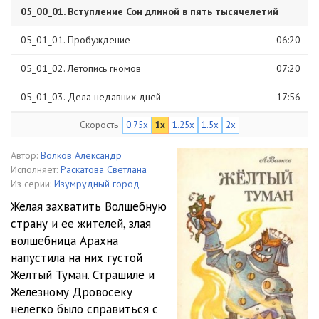
05_00_01. Вступление Сон длиной в пять тысячелетий
тысячелетий
21:03
05_01_01. Пробуждение
06:20
05_01_02. Летопись гномов
07:20
05_01_03. Дела недавних дней
17:56
Скорость
0.75x
1x
1.25x
1.5x
2x
05_01_04. Огненный бог Марранов
08:27
05_01_05. Искушения Урфина Джюса
36:11
Автор:
Волков Александр
Исполняет:
Раскатова Светлана
05_01_06. Искушение Руфа Билана
06:59
Из серии:
Изумрудный город
Желая захватить Волшебную
05_01_07. Первый блин комом
12:24
страну и ее жителей, злая
волшебница Арахна
05_01_08. Пушка Лестара
13:30
напустила на них густой
05_01_09. Ночной штурм
14:39
Желтый Туман. Страшиле и
Железному Дровосеку
05_01_10. Происшествие с ковром
08:59
нелегко было справиться с