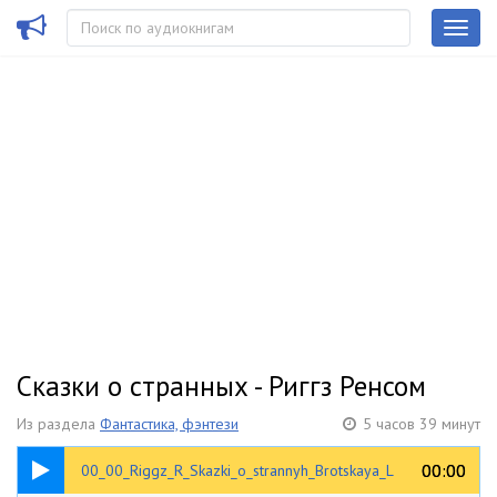
Сказки о странных - Риггз Ренсом
Из раздела
Фантастика, фэнтези
5 часов 39 минут
00:30
00:00
00:00
00_00_Riggz_R_Skazki_o_strannyh_Brotskaya_L