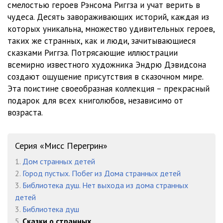
смелостью героев Рэнсома Риггза и учат верить в
07_Devochka, kotoraya ukroschala koshmarnye sny
45:18
чудеса. Десять завораживающих историй, каждая из
08_Sarancha
33:04
которых уникальна, множество удивительных героев,
таких же странных, как и люди, зачитывающиеся
09_Malchik, kotoryy umel sderzhivat more
41:45
сказками Риггза. Потрясающие иллюстрации
всемирно известного художника Эндрю Дэвидсона
10_Skazka o Kutberte
13:13
создают ощущение присутствия в сказочном мире.
Эта поистине своеобразная коллекция – прекрасный
подарок для всех книголюбов, независимо от
возраста.
Серия «Мисс Перегрин»
1.
Дом странных детей
2.
Город пустых. Побег из Дома странных детей
3.
Библиотека душ. Нет выхода из дома странных
детей
3.
Библиотека душ
5.
Сказки о странных