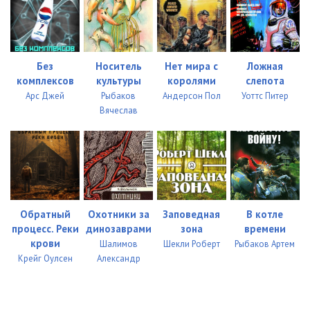
Без
Носитель
Нет мира с
Ложная
комплексов
культуры
королями
слепота
Арс Джей
Рыбаков
Андерсон Пол
Уоттс Питер
Вячеслав
Обратный
Охотники за
Заповедная
В котле
процесс. Реки
динозаврами
зона
времени
крови
Шалимов
Шекли Роберт
Рыбаков Артем
Крейг Оулсен
Александр