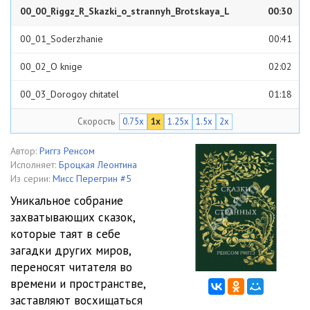
00_00_Riggz_R_Skazki_o_strannyh_Brotskaya_L
00:30
00_01_Soderzhanie
00:41
00_02_O knige
02:02
00_03_Dorogoy chitatel
01:18
Скорость
0.75x
1x
1.25x
1.5x
2x
00_04_Predislovie
03:54
01_Velikolepnye kannibaly
37:34
Автор:
Риггз Ренсом
Исполняет:
Броцкая Леонтина
02_Printsessa s razdvoennym yazykom
25:16
Из серии:
Мисс Перегрин #5
Уникальное собрание
03_Pervaya imbrina
49:36
захватывающих сказок,
которые таят в себе
04_Zhenschina, druzhivshaya s privideniyami
24:29
загадки других миров,
05_Kokobolo
46:30
переносят читателя во
времени и пространстве,
06_Golubi i sobor Svyatogo Pavla
14:40
заставляют восхищаться