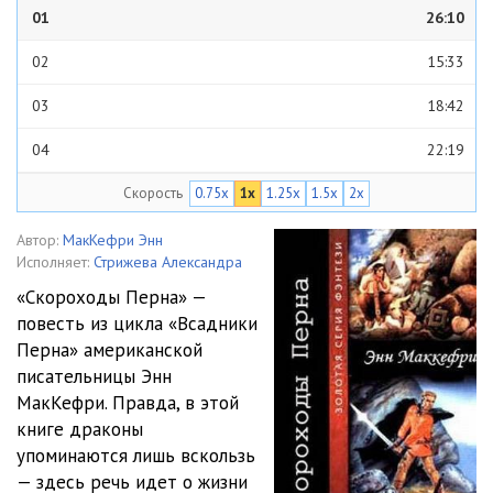
01
26:10
02
15:33
03
18:42
04
22:19
Скорость
0.75x
1x
1.25x
1.5x
2x
05
23:07
Автор:
МакКефри Энн
Исполняет:
Стрижева Александра
«Скороходы Перна» —
повесть из цикла «Всадники
Перна» американской
писательницы Энн
МакКефри. Правда, в этой
книге драконы
упоминаются лишь вскользь
— здесь речь идет о жизни