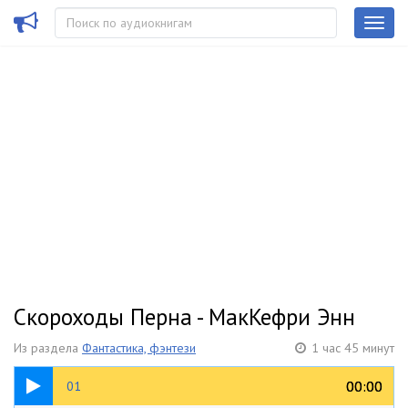
Скороходы Перна - МакКефри Энн
Из раздела
Фантастика, фэнтези
1 час 45 минут
26:10
00:00
00:00
01