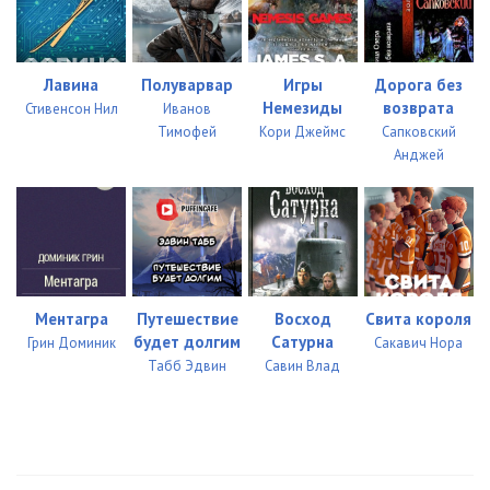
Лавина
Полуварвар
Игры
Дорога без
Немезиды
возврата
Стивенсон Нил
Иванов
Тимофей
Кори Джеймс
Сапковский
Анджей
Ментагра
Путешествие
Восход
Свита короля
будет долгим
Сатурна
Грин Доминик
Сакавич Нора
Табб Эдвин
Савин Влад