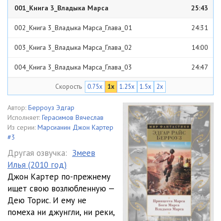
001_Книга 3_Владыка Марса
25:43
002_Книга 3_Владыка Марса_Глава_01
24:31
003_Книга 3_Владыка Марса_Глава_02
14:00
004_Книга 3_Владыка Марса_Глава_03
24:47
Скорость
0.75x
1x
1.25x
1.5x
2x
005_Книга 3_Владыка Марса_Глава_04
26:12
006_Книга 3_Владыка Марса_Глава_05
20:56
Автор:
Берроуз Эдгар
Исполняет:
Герасимов Вячеслав
007_Книга 3_Владыка Марса_Глава_06
26:38
Из серии:
Марсианин Джон Картер
#3
008_Книга 3_Владыка Марса_Глава_07
25:15
Другая озвучка:
Змеев
Илья (2010 год)
009_Книга 3_Владыка Марса_Глава_08
20:38
Джон Картер по-прежнему
010_Книга 3_Владыка Марса_Глава_09
20:46
ищет свою возлюбленную —
Дею Торис. И ему не
011_Книга 3_Владыка Марса_Глава_10
23:05
помеха ни джунгли, ни реки,