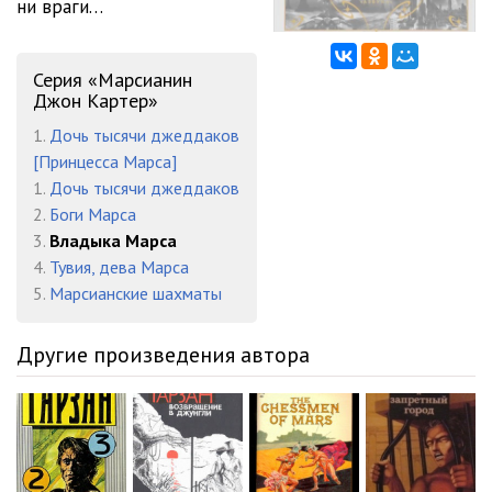
ни враги…
012_Книга 3_Владыка Марса_Глава_11
23:16
013_Книга 3_Владыка Марса_Глава_12
24:27
Серия «Марсианин
014_Книга 3_Владыка Марса_Глава_13
17:45
Джон Картер»
1.
Дочь тысячи джеддаков
015_Книга 3_Владыка Марса_Глава_14
22:33
[Принцесса Марса]
016_Книга 3_Владыка Марса_Глава_15
27:11
1.
Дочь тысячи джеддаков
2.
Боги Марса
3.
Владыка Марса
4.
Тувия, дева Марса
5.
Марсианские шахматы
Другие произведения автора