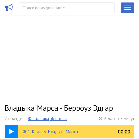
Владыка Марса - Берроуз Эдгар
Из раздела
Фантастика, фэнтези
6 часов 7 минут
25:43
00:00
00:00
001_Книга 3_Владыка Марса