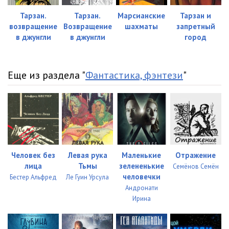
Тарзан.
Тарзан.
Марсианские
Тарзан и
возвращение
Возвращение
шахматы
запретный
в джунгли
в джунгли
город
Еще из раздела "
Фантастика, фэнтези
"
Человек без
Левая рука
Маленькие
Отражение
лица
Тьмы
зелененькие
Семёнов Семён
человечки
Бестер Альфред
Ле Гуин Урсула
Андронати
Ирина