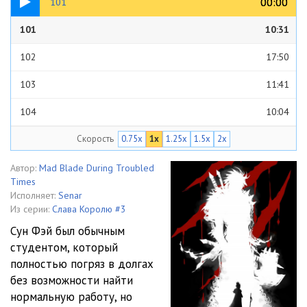
00:00
00:00
101
101
10:31
102
17:50
103
11:41
104
10:04
Скорость
0.75x
1x
1.25x
1.5x
2x
105
12:06
106
12:34
Автор:
Mad Blade During Troubled
Times
107
12:06
Исполняет:
Senar
Из серии:
Слава Королю #3
108
11:33
Сун Фэй был обычным
студентом, который
109
12:31
полностью погряз в долгах
110
12:42
без возможности найти
нормальную работу, но
111
13:08