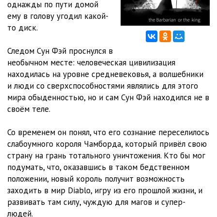
однажды по пути домой
ему в голову угодил какой-
112
13:26
то диск.
113
15:50
Следом Сун Фэй проснулся в
114
13:11
необычном месте: человеческая цивилизация
находилась на уровне средневековья, а волшебники
115
18:34
и люди со сверхспособностями являлись для этого
116
15:33
мира обыденностью, но и сам Сун Фэй находился не в
своём теле.
117
15:51
Со временем он понял, что его сознание переселилось
118
13:46
слабоумного короля Чамборда, который привёл свою
119
14:37
страну на грань тотального уничтожения. Кто бы мог
подумать, что, оказавшись в таком бедственном
120
13:51
положении, новый король получит возможность
заходить в мир Diablo, игру из его прошлой жизни, и
121
12:56
развивать там силу, чуждую для магов и супер-
122
25:10
людей.