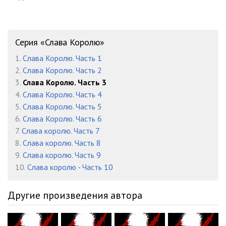
123
12:21
124
10:02
Серия «Слава Королю»
125
08:00
1.
Слава Королю. Часть 1
2.
Слава Королю. Часть 2
126
07:46
3.
Слава Королю. Часть 3
4.
Слава Королю. Часть 4
127
16:56
5.
Слава Королю. Часть 5
128
06:13
6.
Слава Королю. Часть 6
7.
Слава королю. Часть 7
129
07:24
8.
Слава королю. Часть 8
9.
Слава королю. Часть 9
130
16:27
10.
Слава королю - Часть 10
131
10:17
Другие произведения автора
132
11:05
133
15:06