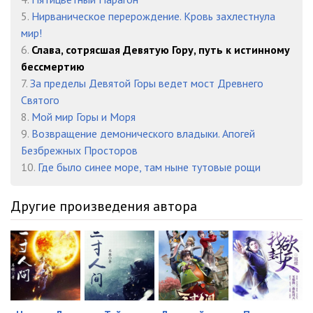
5.
Нирваническое перерождение. Кровь захлестнула
0823 Я запечатаю небеса v06 - Глава 0823
12:03
мир!
0824 Я запечатаю небеса v06 - Глава 0824
11:59
6.
Слава, сотрясшая Девятую Гору, путь к истинному
бессмертию
0825 Я запечатаю небеса v06 - Глава 0825
11:43
7.
За пределы Девятой Горы ведет мост Древнего
Святого
0826 Я запечатаю небеса v06 - Глава 0826
11:35
8.
Мой мир Горы и Моря
0827 Я запечатаю небеса v06 - Глава 0827
11:22
9.
Возвращение демонического владыки. Апогей
Безбрежных Просторов
0828 Я запечатаю небеса v06 - Глава 0828
11:26
10.
Где было синее море, там ныне тутовые рощи
0829 Я запечатаю небеса v06 - Глава 0829
12:45
Другие произведения автора
0830 Я запечатаю небеса v06 - Глава 0830
12:40
0831 Я запечатаю небеса v06 - Глава 0831
12:04
0832 Я запечатаю небеса v06 - Глава 0832
12:35
0833 Я запечатаю небеса v06 - Глава 0833
12:08