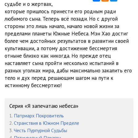
судьбе и о жертвах,
которые пришлось принести его родным ради
0812 Я запечатаю небеса v06 - Глава 0812
11:57
любимого сына. Теперь всё позади. Но с другой
0813 Я запечатаю небеса v06 - Глава 0813
10:23
стороны это лишь начало, начало новой жизни за
пределами планеты Южные Небеса. Мэн Хао достиг
0814 Я запечатаю небеса v06 - Глава 0814
11:58
более чем достойных результатов в развитии своей
культивации, а потому достижение бессмертия
0815 Я запечатаю небеса v06 - Глава 0815
11:35
отныне близко как никогда. Но прежде отец
0816 Я запечатаю небеса v06 - Глава 0816
12:03
наставляет сына пройти несколько испытаний в
разных уголках мира, дабы максимально закалить его
0817 Я запечатаю небеса v06 - Глава 0817
11:02
тело и дух перед решающим шагом на пути к
истинному бессмертию!
0818 Я запечатаю небеса v06 - Глава 0818
13:02
0819 Я запечатаю небеса v06 - Глава 0819
11:47
Серия «Я запечатаю небеса»
0820 Я запечатаю небеса v06 - Глава 0820
12:14
1.
Патриарх Покровитель
0821 Я запечатаю небеса v06 - Глава 0821
11:28
2.
Странствия в Южном Пределе
3.
Честь Пурпурной Судьбы
0822 Я запечатаю небеса v06 - Глава 0822
12:58
4.
Пятицветный Парагон