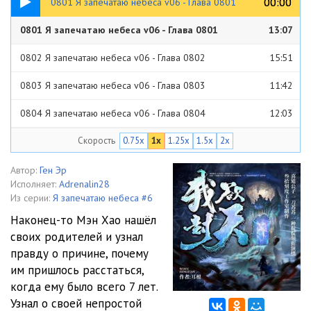
00:00
00:00
0801 Я запечатаю небеса v06 - Глава 0801
0801 Я запечатаю небеса v06 - Глава 0801
13:07
0802 Я запечатаю небеса v06 - Глава 0802
15:51
0803 Я запечатаю небеса v06 - Глава 0803
11:42
0804 Я запечатаю небеса v06 - Глава 0804
12:03
Скорость
0.75x
1x
1.25x
1.5x
2x
0805 Я запечатаю небеса v06 - Глава 0805
13:35
0806 Я запечатаю небеса v06 - Глава 0806
13:14
Автор:
Ген Эр
Исполняет:
Adrenalin28
0807 Я запечатаю небеса v06 - Глава 0807
12:46
Из серии:
Я запечатаю небеса #6
Наконец-то Мэн Хао нашёл
0808 Я запечатаю небеса v06 - Глава 0808
11:32
своих родителей и узнал
правду о причине, почему
0809 Я запечатаю небеса v06 - Глава 0809
12:48
им пришлось расстаться,
0810 Я запечатаю небеса v06 - Глава 0810
12:22
когда ему было всего 7 лет.
Узнал о своей непростой
0811 Я запечатаю небеса v06 - Глава 0811
12:30