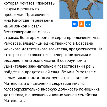
которая мечтает «помогать
людям и решать их
11_Steklyannyy potolok
23:25
проблемы». Приключения
12_Noch v Gaborone
13:52
мма Рамотсве переведены
на 30 языков и стали
13_Eticheskaya problema
45:43
бестселлерами во многих
странах. Во втором романе серии приключения мма
14_Poezdka v gorod
16:01
Рамотсве, владелицы единственного в Ботсване
15_Chto natvorila vrednaya sluzhanka
17:47
женского детективного агентства, продолжаются. На
этот раз она столкнется с неверными женами и
16_Semya
16:54
бессовестными экономками. В остроумном и
удивительно занимательном повествовании речь
17_Tsentr nauki
37:06
пойдет и о предстоящей свадьбе мма Рамотсве с
18_V masterskoy na Tlokueng-roud
09:10
самым галантным из всех мужчин, господином
Матекони, и о назначении секретаря мма на
19_Vot chto sluchilos
30:29
головокружительно высокую должность помощника
детектива, и о появлении новых членов семейства
20_Bulavayo
28:55
Матекони…