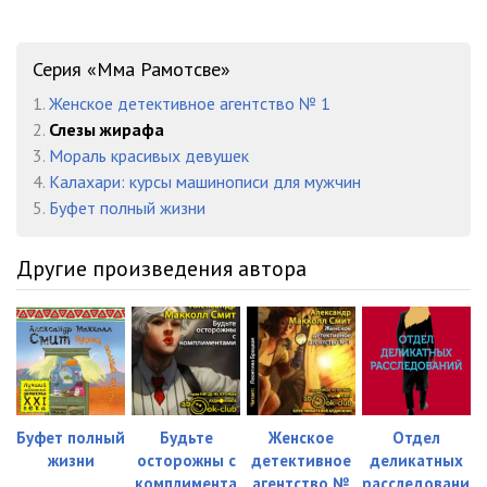
Серия «Мма Рамотсве»
1.
Женское детективное агентство № 1
2.
Слезы жирафа
3.
Мораль красивых девушек
4.
Калахари: курсы машинописи для мужчин
5.
Буфет полный жизни
Другие произведения автора
Буфет полный
Будьте
Женское
Отдел
жизни
осторожны с
детективное
деликатных
комплимента
агентство №
расследовани