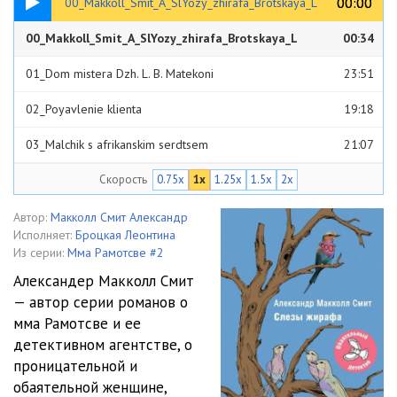
00:00
00:00
00_Makkoll_Smit_A_SlYozy_zhirafa_Brotskaya_L
00_Makkoll_Smit_A_SlYozy_zhirafa_Brotskaya_L
00:34
01_Dom mistera Dzh. L. B. Matekoni
23:51
02_Poyavlenie klienta
19:18
03_Malchik s afrikanskim serdtsem
21:07
Скорость
0.75x
1x
1.25x
1.5x
2x
04_V sirotskom priyute
24:22
05_Magazin «YUvelirnyy gurman»
18:52
Автор:
Макколл Смит Александр
Исполняет:
Броцкая Леонтина
06_Zasushlivaya mestnost
27:50
Из серии:
Мма Рамотсве #2
Александер Макколл Смит
07_Novye nepriyatnosti s nasosom v sirotskom priyute
17:37
— автор серии романов о
мма Рамотсве и ее
08_Istoriya detey
11:36
детективном агентстве, о
09_Veter vsegda otkuda-nibud duet
12:48
проницательной и
обаятельной женщине,
10_Botsvane nuzhny ee deti
20:10