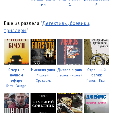
ми
1
й
Еще из раздела "
Детективы, боевики,
триллеры
"
Смерть в
Никаких улик
Дьявол в раю
Страшный
ночном
багаж
Форсайт
Леонов Николай
эфире
Фредерик
Путилин Иван
Браун Сандра