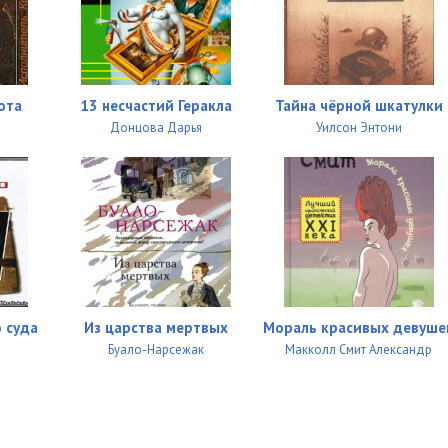
ота
13 несчастий Геракла
Тайна чёрной шкатулки
Донцова Дарья
Уилсон Энтони
 суда
Из царства мертвых
Мораль красивых девуше
Буало-Нарсежак
Макколл Смит Александр