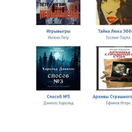
Игрывыгры
Тайна Люка Эбб
Ингвин Петр
Гослинг Паула
Способ №3
Архивы Страшного
Дэниэлс Харольд
Ефимов Игорь