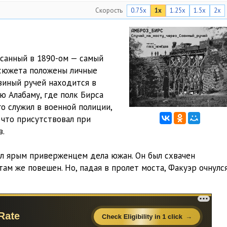
Скорость
0.75x
1x
1.25x
1.5x
2x
исанный в 1890-ом — самый
 сюжета положены личные
виный ручей находится в
ю Алабаму, где полк Бирса
о служил в военной полиции,
 что присутствовал при
в.
л ярым приверженцем дела южан. Он был схвачен
там же повешен. Но, падая в пролет моста, Факуэр очнулс