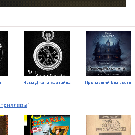
а
Часы Джона Бартайна
Пропавший без вести
 триллеры
"