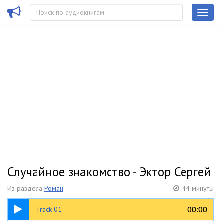
Случайное знакомство - Эктор Сергей
Из раздела
Роман
44 минуты
23:00
00:00
00:00
Track 01