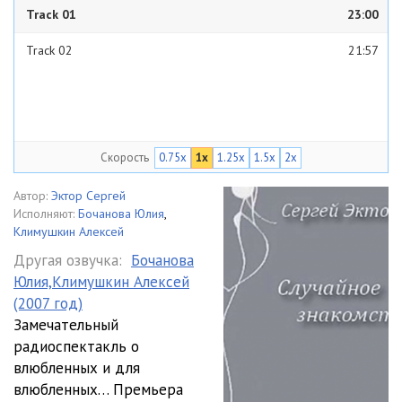
Track 01
23:00
Track 02
21:57
Скорость
0.75x
1x
1.25x
1.5x
2x
Автор:
Эктор Сергей
Исполняют:
Бочанова Юлия
,
Климушкин Алексей
Другая озвучка:
Бочанова
Юлия,Климушкин Алексей
(2007 год)
Замечательный
радиоспектакль о
влюбленных и для
влюбленных… Премьера