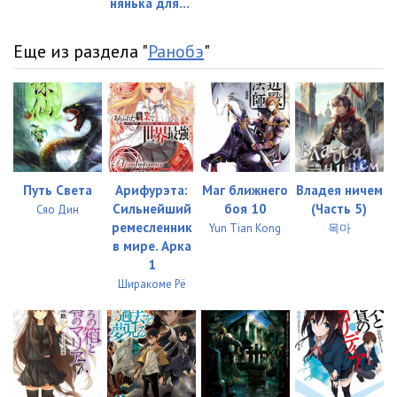
нянька для...
другом мире. Том 2 Глава 32
13:17
Режим — АД. Хардкорный геймер на самой высокой сложности в
другом мире. Том 2 Глава 33
11:54
Режим — АД. Хардкорный геймер на самой высокой сложности в
Еще из раздела "
Ранобэ
"
другом мире. Том 2 Глава 34
11:23
Режим — АД. Хардкорный геймер на самой высокой сложности в
другом мире. Том 2 Глава 35
14:00
Режим — АД. Хардкорный геймер на самой высокой сложности в
другом мире. Том 2 Глава 36
12:10
Режим — АД. Хардкорный геймер на самой высокой сложности в
другом мире. Том 2 Глава 37
10:43
Режим — АД. Хардкорный геймер на самой высокой сложности в
Путь Света
Арифурэта:
Маг ближнего
Владея ничем
Сильнейший
боя 10
(Часть 5)
Сяо Дин
другом мире. Том 2 Глава 38
12:08
Режим — АД. Хардкорный геймер на самой высокой сложности в
ремесленник
Yun Tian Kong
목마
в мире. Арка
другом мире. Том 2 Глава 39
12:59
Режим — АД. Хардкорный геймер на самой высокой сложности в
1
Ширакоме Рё
другом мире. Том 2 Глава 40
11:29
Режим — АД. Хардкорный геймер на самой высокой сложности в
другом мире. Том 2 Глава 41
12:28
Режим — АД. Хардкорный геймер на самой высокой сложности в
другом мире. Том 2 Глава 42
12:22
Режим — АД. Хардкорный геймер на самой высокой сложности в
другом мире. Том 2 Глава 43
12:34
Режим — АД. Хардкорный геймер на самой высокой сложности в