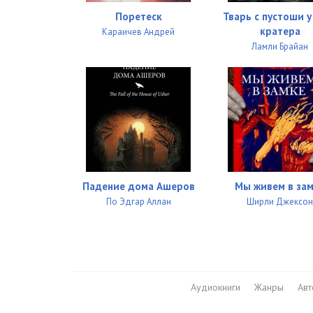
Поретеск
Тварь с пустоши у
кратера
Караичев Андрей
Ламли Брайан
Падение дома Ашеров
Мы живем в за
По Эдгар Аллан
Ширли Джексо
Аудиокниги
Жанры
Ав