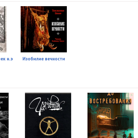
ек н.э
Изобилие вечности