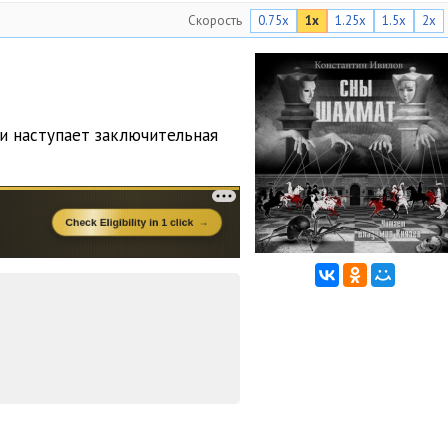
Скорость
0.75x
1x
1.25x
1.5x
2x
и наступает заключительная