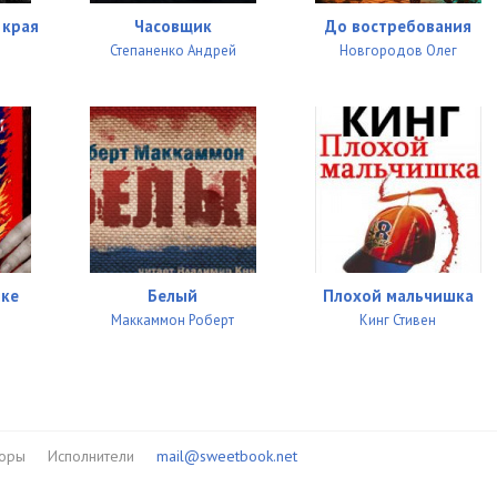
 края
Часовщик
До востребования
Степаненко Андрей
Новгородов Олег
мке
Белый
Плохой мальчишка
н
Маккаммон Роберт
Кинг Стивен
торы
Исполнители
mail@sweetbook.net