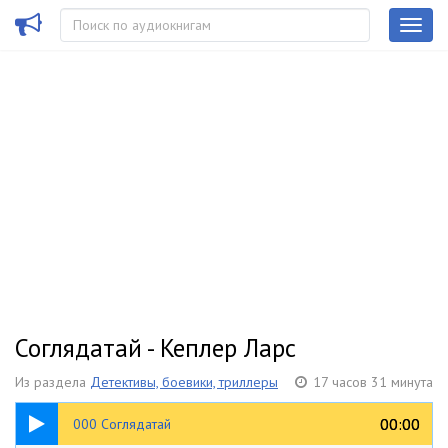
Соглядатай - Кеплер Ларс
Из раздела
Детективы, боевики, триллеры
17 часов 31 минута
03:40
00:00
00:00
000 Соглядатай