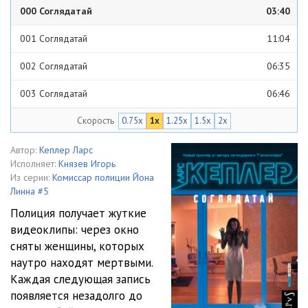
000 Соглядатай
03:40
001 Соглядатай
11:04
002 Соглядатай
06:35
003 Соглядатай
06:46
Скорость
0.75x
1x
1.25x
1.5x
2x
004 Соглядатай
06:33
005 Соглядатай
07:45
Автор:
Кеплер Ларс
Исполняет:
Князев Игорь
006 Соглядатай
07:09
Из серии:
Комиссар полиции Йона
Линна #5
007 Соглядатай
09:55
Полиция получает жуткие
видеоклипы: через окно
008 Соглядатай
08:34
сняты женщины, которых
009 Соглядатай
08:01
наутро находят мертвыми.
Каждая следующая запись
010 Соглядатай
03:39
появляется незадолго до