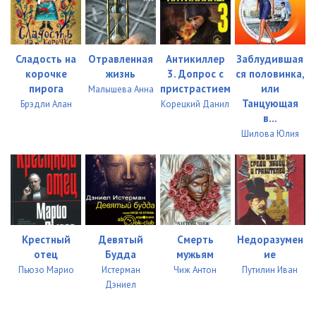
034 Соглядатай
03:56
035 Соглядатай
08:52
Сладость на
Отравленная
Антикиллер
Заблудившая
корочке
жизнь
3. Допрос с
ся половинка,
036 Соглядатай
06:02
пирога
пристрастием
или
Малышева Анна
Танцующая
Брэдли Алан
Корецкий Данил
037 Соглядатай
07:27
в...
Шилова Юлия
038 Соглядатай
06:26
039 Соглядатай
06:31
040 Соглядатай
03:28
041 Соглядатай
03:10
Крестный
Девятый
Смерть
Недоразумен
042 Соглядатай
07:33
отец
Будда
мужьям
ие
Пьюзо Марио
Истерман
Чиж Антон
Путилин Иван
043 Соглядатай
09:41
Дэниел
044 Соглядатай
06:23