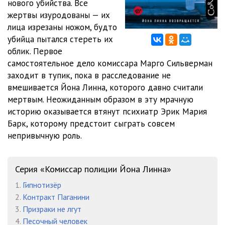
нового убийства. Все
011 Соглядатай
11:01
жертвы изуродованы — их
012 Соглядатай
05:18
лица изрезаны ножом, будто
убийца пытался стереть их
013 Соглядатай
04:05
облик. Первое
самостоятельное дело комиссара Марго Сильверман
014 Соглядатай
05:23
заходит в тупик, пока в расследование не
015 Соглядатай
10:38
вмешивается Йона Линна, которого давно считали
мертвым. Неожиданным образом в эту мрачную
016 Соглядатай
06:27
историю оказывается втянут психиатр Эрик Мария
Барк, которому предстоит сыграть совсем
017 Соглядатай
06:26
непривычную роль.
018 Соглядатай
11:11
019 Соглядатай
09:57
Серия «Комиссар полиции Йона Линна»
1.
Гипнотизёр
020 Соглядатай
09:12
2.
Контракт Паганини
021 Соглядатай
04:11
3.
Призраки не лгут
4.
Песочный человек