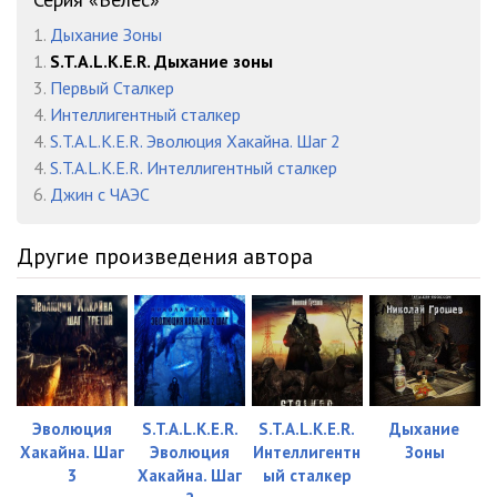
1.
Дыхание Зоны
1.
S.T.A.L.K.E.R. Дыхание зоны
3.
Первый Сталкер
4.
Интеллигентный сталкер
4.
S.T.A.L.K.E.R. Эволюция Хакайна. Шаг 2
4.
S.T.A.L.K.E.R. Интеллигентный сталкер
6.
Джин с ЧАЭС
Другие произведения автора
Эволюция
S.T.A.L.K.E.R.
S.T.A.L.K.E.R.
Дыхание
Хакайна. Шаг
Эволюция
Интеллигентн
Зоны
3
Хакайна. Шаг
ый сталкер