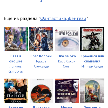
2
Еще из раздела "
Фантастика, фэнтези
"
Свет в
Враг Короны
Око за око
Сражайся или
окошке
смывайся
Бушков
Кард Орсон
Логинов
Александр
Скотт
Митчелл Сэнди
Святослав
Атака по
Диктатор
Метод
Звездные