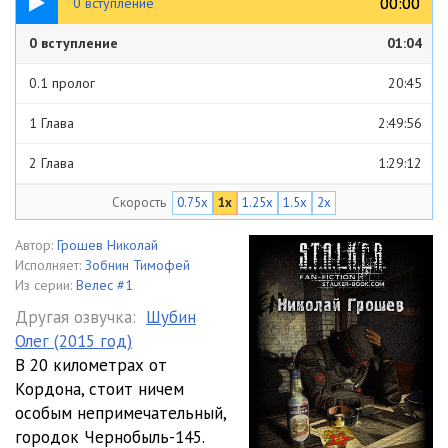
00:00
00:00
0 вступление
0 вступление
01:04
0.1 пролог
20:45
1 Глава
2:49:56
2 Глава
1:29:12
Скорость
0.75x
1x
1.25x
1.5x
2x
3 Глава
54:29
4 Глава
46:12
Автор:
Грошев Николай
Исполняет:
Зобнин Тимофей
5 Глава
1:02:43
Из серии:
Велес #1
Другая озвучка:
Шубин
6 Глава
1:35:30
Олег (2015 год)
В 20 километрах от
7 Глава
2:56:04
Кордона, стоит ничем
8 Глава
3:36:39
особым непримечательный,
городок Чернобыль-145.
9 Глава
1:50:40