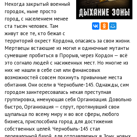
Некогда закрытый военный
городок, ныне просто
10 Глава
39:13
город, с населением менее
ста тысяч человек. Там
живут все те, кто бежал с
территорий окрест Кордона, опасаясь за свои жизни.
Мертвецы встающие из могил и одиночные мутанты
сумевшие пробиться в Прорыв, через Кордон — всё
это согнало людей с насиженных мест. Но многие из
них не нашли в себе сил или финансовых
возможностей совсем покинуть привычные места
обитания. Они осели в Чернобыле-145. Однажды, сим
городом заинтересовалась некая преступная
группировка, именующая себя Организация. Довольно
быстро, Организация — спрут, протянувший свои
щупальца по всему миру и во все сферы, любого
бизнеса, приспособила город для достижения
собственных целей. Чернобыль-145 стал
перевалочной базой, для отправляемых в Зону, новых