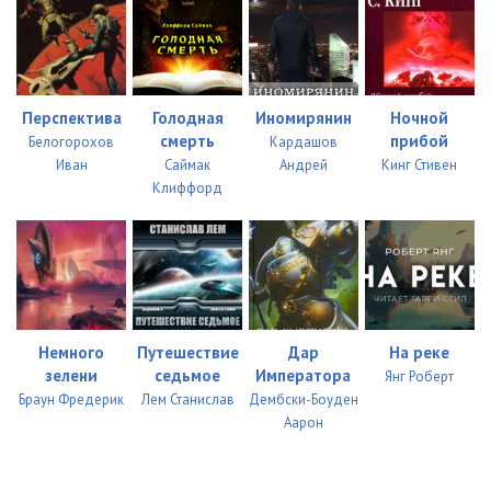
Перспектива
Голодная
Иномирянин
Ночной
смерть
прибой
Белогорохов
Кардашов
Иван
Саймак
Андрей
Кинг Стивен
Клиффорд
Немного
Путешествие
Дар
На реке
зелени
седьмое
Императора
Янг Роберт
Браун Фредерик
Лем Станислав
Дембски-Боуден
Аарон