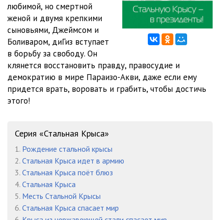
любимой, но смертной
женой и двумя крепкими
012
17:37
сыновьями, Джеймсом и
013
16:00
Боливаром, диГиз вступает
в борьбу за свободу. Он
014
12:57
клянется восстановить правду, правосудие и
демократию в мире Параизо-Акви, даже если ему
015
09:34
придется врать, воровать и грабить, чтобы достичь
016
12:36
этого!
017
12:45
Серия «Стальная Крыса»
018
08:22
1.
Рождение стальной крысы
019
12:32
2.
Стальная Крыса идет в армию
3.
Стальная Крыса поёт блюз
020
15:02
4.
Стальная Крыса
021
12:37
5.
Месть Стальной Крысы
6.
Стальная Крыса спасает мир
022
10:38
6.
Крыса из нержавеющей стали спасает мир