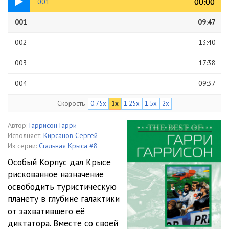
00:00
00:00
001
001
09:47
002
13:40
003
17:38
004
09:37
Скорость
0.75x
1x
1.25x
1.5x
2x
005
17:27
006
12:45
Автор:
Гаррисон Гарри
Исполняет:
Кирсанов Сергей
007
13:31
Из серии:
Стальная Крыса #8
Особый Корпус дал Крысе
008
09:21
рискованное назначение
освободить туристическую
009
13:55
планету в глубине галактики
010
13:14
от захватившего её
диктатора. Вместе со своей
011
17:49