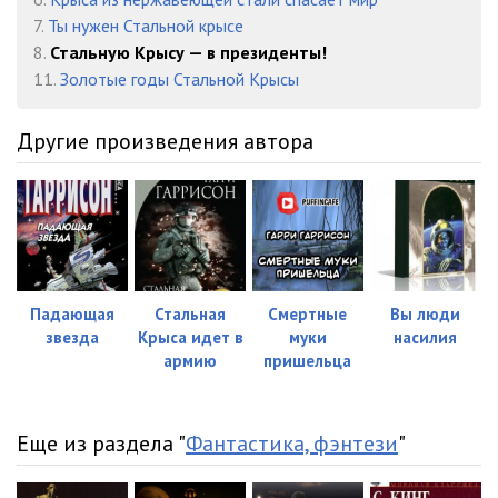
7.
Ты нужен Стальной крысе
023
14:35
8.
Стальную Крысу — в президенты!
024
09:29
11.
Золотые годы Стальной Крысы
025
10:05
Другие произведения автора
026
15:29
027
12:02
028
13:39
029
08:57
Падающая
Стальная
Смертные
Вы люди
звезда
Крыса идет в
муки
насилия
030
09:33
армию
пришельца
031
14:13
032
13:48
Еще из раздела "
Фантастика, фэнтези
"