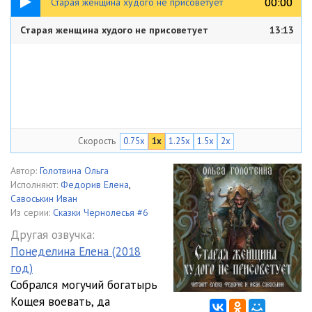
00:00
00:00
Старая женщина худого не присоветует
Старая женщина худого не присоветует
13:13
Скорость
0.75x
1x
1.25x
1.5x
2x
Автор:
Голотвина Ольга
Исполняют:
Федорив Елена
,
Савоськин Иван
Из серии:
Сказки Чернолесья #6
Другая озвучка:
Понеделина Елена (2018
год)
Собрался могучий богатырь
Кощея воевать, да