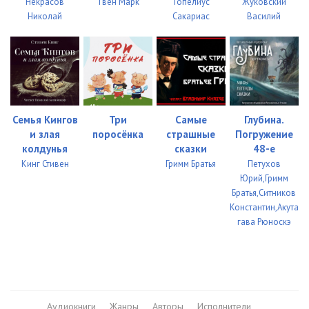
Некрасов
Твен Марк
Топелиус
Жуковский
Николай
Сакариас
Василий
Семья Кингов
Три
Самые
Глубина.
и злая
поросёнка
страшные
Погружение
колдунья
сказки
48-е
Кинг Стивен
Гримм Братья
Петухов
Юрий,Гримм
Братья,Ситников
Константин,Акута
гава Рюноскэ
Аудиокниги
Жанры
Авторы
Исполнители