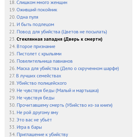
18.
Слишком много женщин
19.
Оживший покойник
20.
Одна пуля
21.
И быть подлецом
22.
Повод для убийства (Цветов не посылать)
23.
Стеклянная западня (Дверь к смерти)
24.
Второе признание
25.
Пистолет с крыльями
26.
Повелительница павианов
26.
Маска для убийства (Дело о скрученном шарфе)
27.
В лучших семействах
28.
Убийство полицейского
29.
Не чувствуя беды (Малый и мартышка)
29.
Не чувствуя беды
30.
Прочитавшему смерть (Убийство из-за книги)
31.
Не рой другому яму
32.
Это вас не убьёт
33.
Игра в бары
34.
Приглашение к убийству