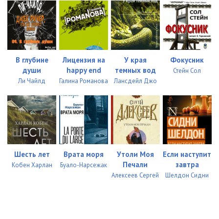
В глубине
Лицензия на
У края
Фокусник
души
happy end
темных вод
Стейн Сол
Ли Чайлд
Галина Романова
Лансдейл Джо
Шесть лет
Врата моря
Утоли Моя
Если наступит
Печали
завтра
Кобен Харлан
Буало-Нарсежак
Алексеев Сергей
Шелдон Сидни