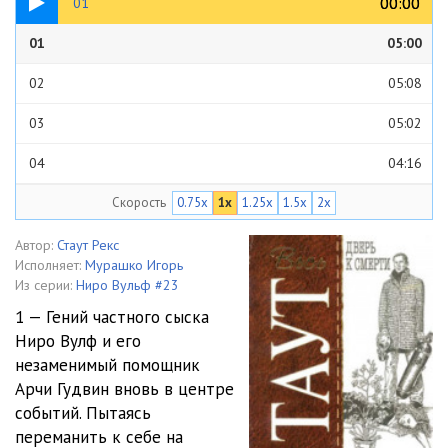
00:00
00:00
01
01
05:00
02
05:08
03
05:02
04
04:16
Скорость
0.75x
1x
1.25x
1.5x
2x
05
05:01
06
05:07
Автор:
Стаут Рекс
Исполняет:
Мурашко Игорь
07
05:03
Из серии:
Ниро Вульф #23
1 — Гений частного сыска
08
05:07
Ниро Вулф и его
незаменимый помощник
09
05:02
Арчи Гудвин вновь в центре
10
05:01
событий. Пытаясь
переманить к себе на
11
05:04