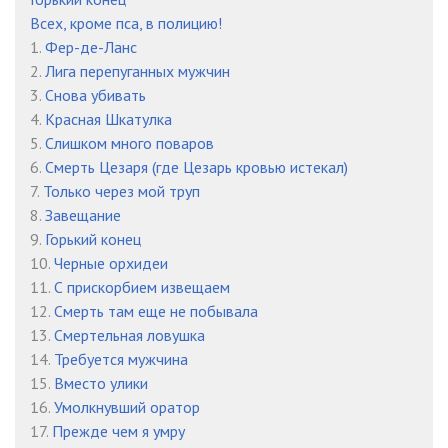
Всех, кроме пса, в полицию!
23
05:02
1.
Фер-де-Ланс
24
05:09
2.
Лига перепуганных мужчин
3.
Снова убивать
25
05:03
4.
Красная Шкатулка
5.
Слишком много поваров
26
05:02
6.
Смерть Цезаря (где Цезарь кровью истекал)
27
05:07
7.
Только через мой труп
8.
Завещание
28
05:05
9.
Горький конец
10.
Черные орхидеи
29
05:02
11.
С прискорбием извещаем
30
00:05
12.
Смерть там еще не побывала
13.
Смертельная ловушка
31
05:00
14.
Требуется мужчина
15.
Вместо улики
32
00:49
16.
Умолкнувший оратор
17.
Прежде чем я умру