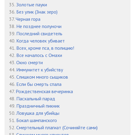
35.
Золотые пауки
36.
Без улик (Знак зеро)
37.
Черная гора
38.
Не позднее полуночи
39.
Последний свидетель
40.
Когда человек убивает
41.
Всех, кроме пса, в полицию!
42.
Все началось с Омахи
43.
Окно смерти
44.
Иммунитет к убийству
45.
Слишком много сыщиков
46.
Если бы смерть спала
47.
Рождественская вечеринка
48.
Пасхальный парад
49.
Праздничный пикник
50.
Ловушка для убийцы
51.
Бокал шампанского
52.
Смертельный плагиат (Сочиняйте сами)
53.
Слишком много клиентов