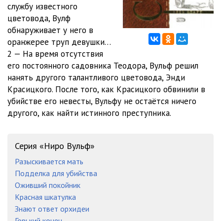
службу известного
цветовода, Вулф
12
05:03
обнаруживает у него в
13
05:02
оранжерее труп девушки…
2 — На время отсутствия
14
05:04
его постоянного садовника Теодора, Вульф решил
нанять другого талантливого цветовода, Энди
15
05:02
Красицкого. После того, как Красицкого обвинили в
16
05:01
убийстве его невесты, Вульфу не остаётся ничего
другого, как найти истинного преступника.
17
05:01
18
05:04
Серия «Ниро Вульф»
19
05:02
Разыскивается мать
Подделка для убийства
20
05:04
Оживший покойник
21
05:03
Красная шкатулка
Знают ответ орхидеи
22
05:01
Горький конец