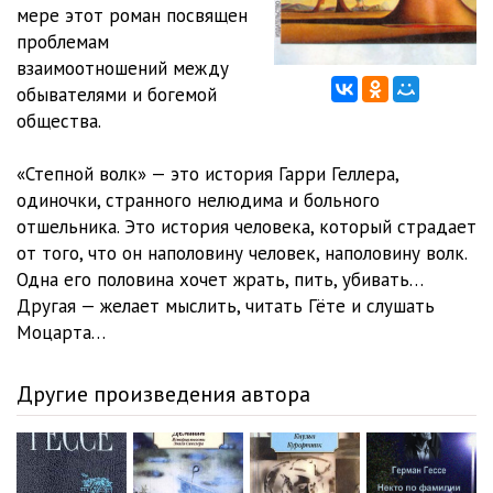
12_Stepnoi_Volk
35:37
мере этот роман посвящен
проблемам
13_Stepnoi_Volk
37:14
взаимоотношений между
обывателями и богемой
14_Stepnoi_Volk
36:26
общества.
15_Stepnoi_Volk
26:59
«Степной волк» — это история Гарри Геллера,
одиночки, странного нелюдима и больного
отшельника. Это история человека, который страдает
от того, что он наполовину человек, наполовину волк.
Одна его половина хочет жрать, пить, убивать…
Другая — желает мыслить, читать Гёте и слушать
Моцарта…
Другие произведения автора