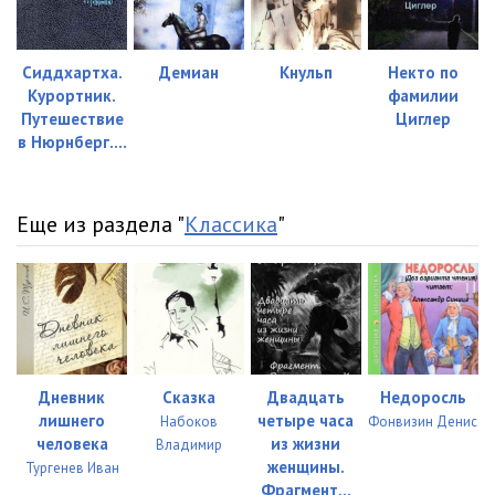
Сиддхартха.
Демиан
Кнульп
Некто по
Курортник.
фамилии
Путешествие
Циглер
в Нюрнберг....
Еще из раздела "
Классика
"
Дневник
Сказка
Двадцать
Недоросль
лишнего
четыре часа
Набоков
Фонвизин Денис
человека
из жизни
Владимир
женщины.
Тургенев Иван
Фрагмент...