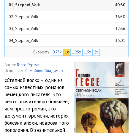
01_Stepnoi_Volk
40:30
02_Stepnoi_Volk
36:38
03_Stepnoi_Volk
37:56
04_Stepnoi_Volk
35:01
Скорость
0.75x
1x
1.25x
1.5x
2x
05_Stepnoi_Volk
38:28
06_Stepnoi_Volk
40:59
Автор:
Гессе Герман
Исполняет:
Самойлов Владимир
07_Stepnoi_Volk
40:07
«Степной волк» – один из
самых известных романов
08_Stepnoi_Volk
36:26
немецкого писателя. Это
09_Stepnoi_Volk
33:47
нечто значительно большее,
чем просто роман, это
10_Stepnoi_Volk
36:40
документ времени, история
болезни эпохи, невроза того
11_Stepnoi_Volk
39:21
поколения. В значительной