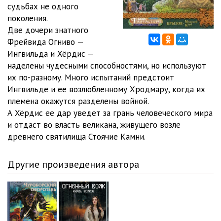
судьбах не одного
поколения.
0303
16:20
Две дочери знатного
0401
19:29
Фрейвида Огниво —
Ингвильда и Хёрдис —
0402
25:45
наделены чудесными способностями, но используют
их по-разному. Много испытаний предстоит
0403
24:29
Ингвильде и ее возлюбленному Хродмару, когда их
0404
40:33
племена окажутся разделены войной.
А Хёрдис ее дар уведет за грань человеческого мира
0501
22:57
и отдаст во власть великана, живущего возле
древнего святилища Стоячие Камни.
0502
30:40
0503
35:58
Другие произведения автора
0601
20:49
0602
24:30
0603
25:26