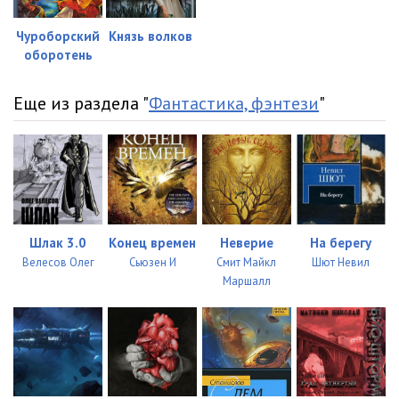
0604
20:04
Чуроборский
Князь волков
2. Дракон Судьбы
оборотень
дс0 01
24:26
Еще из раздела "
Фантастика, фэнтези
"
дс0102
30:56
дс0103
31:28
дс0201
27:45
дс0202
27:55
Шлак 3.0
Конец времен
Неверие
На берегу
дс0203
25:27
Велесов Олег
Сьюзен И
Смит Майкл
Шют Невил
Маршалл
дс0301
25:39
дс0302
34:37
дс0303
12:47