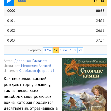
00:00
00:00
0000
1. Квиттинская Ведьма
0000
00:53
0101
24:21
0102
26:55
0103
37:04
Скорость
0.75x
1x
1.25x
1.5x
2x
0104
26:34
0201
33:40
Автор:
Дворецкая Елизавета
Исполняет:
Медведев Алексей
0202
20:00
Из серии:
Корабль во фьорде #1
Как несколько камней
0203
25:34
рождают горную лавину,
так из нескольких
0204
36:02
недобрых слов родилась
0301
14:49
война, которая продлится
десятилетия, отразившись в
0302
32:06