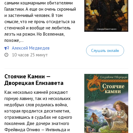
самыми кошмарными обитателями
Галактики. А еще он очень скромный
и застенчивый человек. В том
смысле, что не прочь отсидеться за
стеночкой и вообще не любитель
лезть на рожон. Но Вселенная,
похоже,...
Алексей Медведев
Слушать онлайн
10 часов 25 минут
Стоячие Камни —
Дворецкая Елизавета
Как несколько камней рождают
горную лавину, так из нескольких
недобрых слов родилась война,
которая продлится десятилетия,
отразившись в судьбах не одного
поколения. Две дочери знатного
Фрейвида Огниво — Ингвильда и