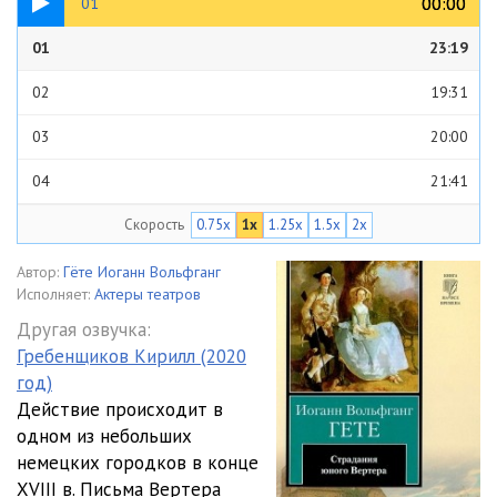
00:00
00:00
01
01
23:19
02
19:31
03
20:00
04
21:41
Скорость
0.75x
1x
1.25x
1.5x
2x
05
22:26
06
22:45
Автор:
Гёте Иоганн Вольфганг
Исполняет:
Актеры театров
07
24:12
Другая озвучка:
Гребенщиков Кирилл (2020
год)
Действие происходит в
одном из небольших
немецких городков в конце
XVIII в. Письма Вертера