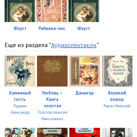
Фауст
Рейнеке-лис
Фауст
Еще из раздела "
Аудиоспектакли
"
Каменный
Любовь –
Джангар
Великий
гость
Книга
помор
золотая
Пушкин
Равич Николай
Александр
Толстой Алексей
Николаевич