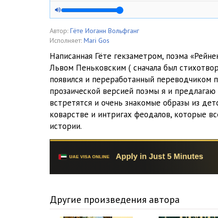
рл5
рл6
Автор:
Гёте Иоганн Вольфганг
Исполняет:
Mari Gos
рл7
Написанная Гёте гекзаметром, поэма «Рейне
Львом Пеньковским ( сначала был стихотво
рл8
появился и переработанный переводчиком п
рл9
прозаической версией поэмы я и предлагаю 
встретятся и очень знакомые образы из детс
рл10
коварстве и интригах феодалов, которые вс
истории.
рл11
рл12
рл13
рл14
Другие произведения автора
рл15