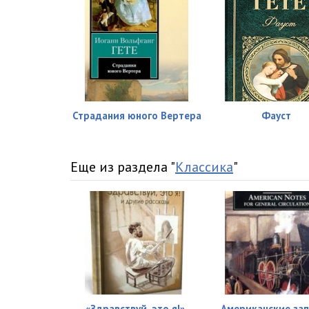
рл16
рл17
рл18
рл19
Страдания юного Вертера
Фауст
рл20
рл21
Еще из раздела "
Классика
"
рл22
рл23
рл24
рл25
рл26
«Здравствуй, это я!»,
Американские за