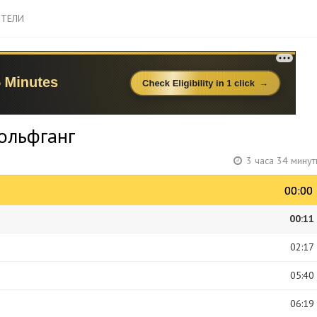
ТЕЛИ
Вольфганг
3 часа 34 мину
00:00
00:00
00:11
02:17
05:40
06:19