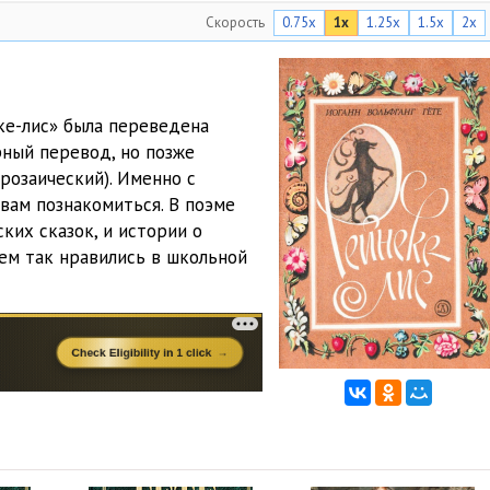
Скорость
0.75x
1x
1.25x
1.5x
2x
03:25
08:46
05:11
ке-лис» была переведена
рный перевод, но позже
03:15
розаический). Именно с
05:51
вам познакомиться. В поэме
ких сказок, и истории о
04:59
ем так нравились в школьной
03:26
06:06
06:39
06:36
06:12