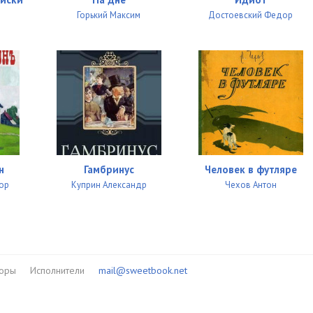
07:49
Горький Максим
Достоевский Федор
04:31
02:32
02:40
02:19
01:55
н
Гамбринус
Человек в футляре
02:12
ор
Куприн Александр
Чехов Антон
01:07
04:50
02:49
торы
Исполнители
mail@sweetbook.net
03:08
01:11