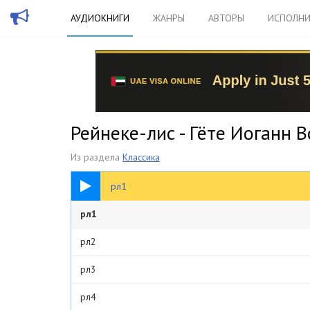
АУДИОКНИГИ
ЖАНРЫ
АВТОРЫ
ИСПОЛНИ
Рейнеке-лис - Гёте Иоганн 
Из раздела
Классика
00:11
рл1
рл1
рл2
рл3
рл4