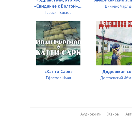
рл27
«Свидание с Волгой»,...
Диккенс Чарльз
Герасин Виктор
рл28
рл29
рл30
рл31
рл32
«Катти Сарк»
Дядюшкин со
рл33
Ефремов Иван
Достоевский Фёд
рл34
рл35
рл36
Аудиокниги
Жанры
Ав
рл37
рл38