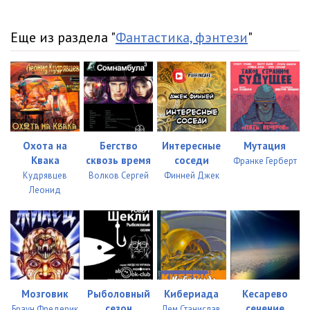
Еще из раздела "
Фантастика, фэнтези
"
Охота на
Бегство
Интересные
Мутация
Квака
сквозь время
соседи
Франке Герберт
Кудрявцев
Волков Сергей
Финней Джек
Леонид
Мозговик
Рыболовный
Кибериада
Кесарево
сезон
сечение
Браун Фредерик
Лем Станислав