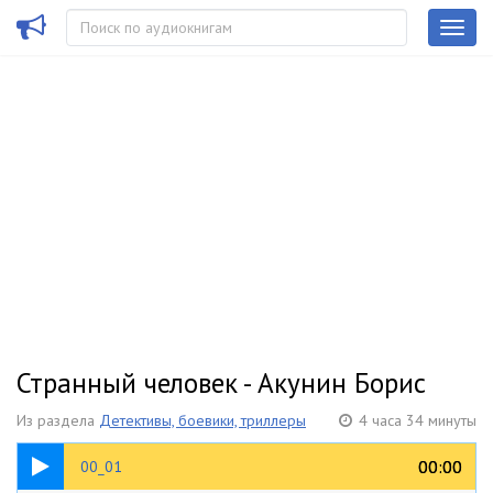
Странный человек - Акунин Борис
Из раздела
Детективы, боевики, триллеры
4 часа 34 минуты
28:52
00:00
00:00
00_01