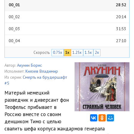
00_01
28:52
00_02
20:14
00_03
31:53
00_04
27:10
Скорость
0.75x
1x
1.25x
1.5x
2x
00_05
21:42
00_06
19:18
Автор:
Акунин Борис
Исполняет:
Князев Владимир
00_07
24:27
Из серии:
Смерть на брудершафт
#5
00_08
16:56
Матерый немецкий
разведчик и диверсант фон
00_09
20:00
Теофельс прибывает в
00_10
23:53
Россию вместе со своим
денщиком Тимо с целью
00_11
11:39
свалить шефа корпуса жандармов генерала