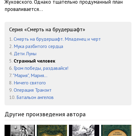
Жуковского. Однако тщательно продуманный план
00_12
12:47
проваливается…
00_13
15:39
Серия «Смерть на брудершафт»
1.
Смерть на брудершафт. Младенец и черт
2.
Мука разбитого сердца
4.
Дети Луны
5.
Странный человек
6.
Гром победы, раздавайся!
7.
"Мария", Мария...
8.
Ничего святого
9.
Операция Транзит
10.
Батальон ангелов
Другие произведения автора