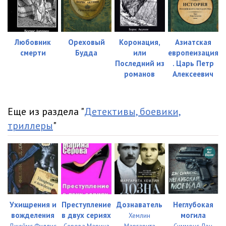
Любовник
Ореховый
Коронация,
Азиатская
смерти
Будда
или
европеизация
Последний из
. Царь Петр
романов
Алексеевич
Еще из раздела "
Детективы, боевики,
триллеры
"
Ухищрения и
Преступление
Дознаватель
Неглубокая
вожделения
в двух сериях
могила
Хемлин