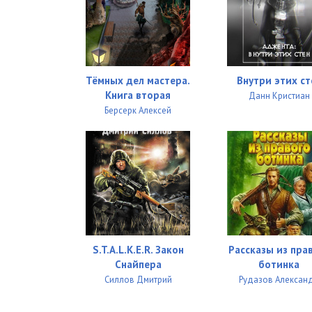
26
27
28
Тёмных дел мастера.
Внутри этих ст
29
Книга вторая
Данн Кристиан
Берсерк Алексей
S.T.A.L.K.E.R. Закон
Рассказы из пра
Снайпера
ботинка
Силлов Дмитрий
Рудазов Алексан