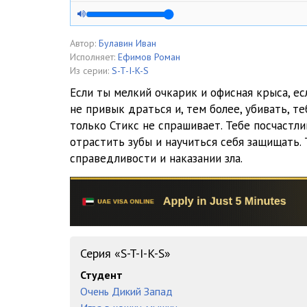
04
05
Автор:
Булавин Иван
Исполняет:
Ефимов Роман
06
Из серии:
S-T-I-K-S
Если ты мелкий очкарик и офисная крыса, есл
07
не привык драться и, тем более, убивать, те
только Стикс не спрашивает. Тебе посчастли
08
отрастить зубы и научиться себя защищать.
09
справедливости и наказании зла.
10
11
12
Серия «S-T-I-K-S»
13
Студент
14
Очень Дикий Запад