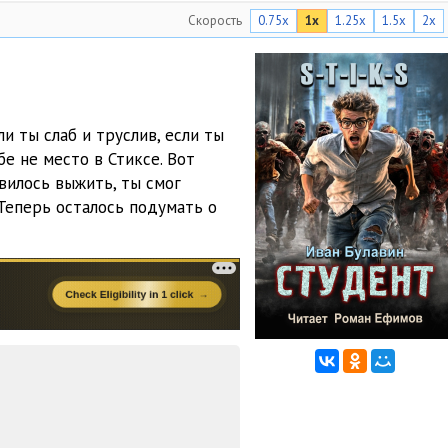
Скорость
0.75x
1x
1.25x
1.5x
2x
24:50
22:27
24:55
и ты слаб и труслив, если ты
18:13
бе не место в Стиксе. Вот
вилось выжить, ты смог
35:56
 Теперь осталось подумать о
18:29
19:06
18:35
28:55
21:49
28:18