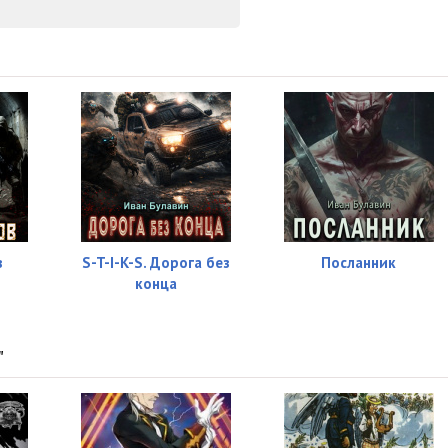
28:34
19:11
35:20
23:02
26:46
23:47
23:12
в
S-T-I-K-S. Дорога без
Посланник
конца
20:04
16:11
"
23:34
19:49