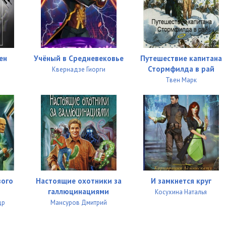
20:16
29:00
25:31
ен
Учёный в Средневековье
Путешествие капитана
05:06
Стормфилда в рай
Квернадзе Гиорги
Твен Марк
вого
Настоящие охотники за
И замкнется круг
галлюцинациями
Косухина Наталья
др
Мансуров Дмитрий