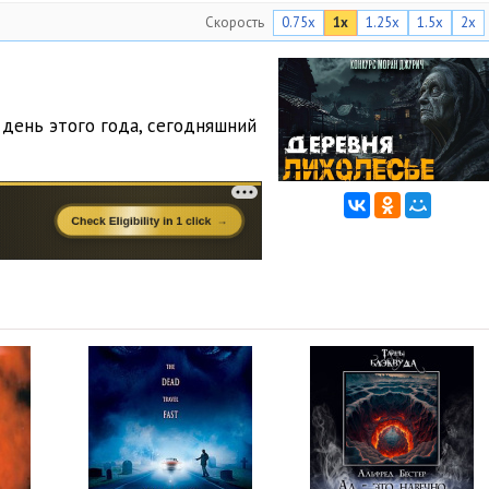
Скорость
0.75x
1x
1.25x
1.5x
2x
день этого года, сегодняшний