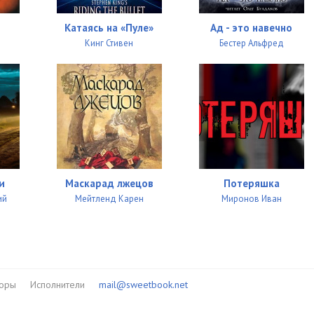
Катаясь на «Пуле»
Ад - это навечно
Кинг Стивен
Бестер Альфред
и
Маскарад лжецов
Потеряшка
ий
Мейтленд Карен
Миронов Иван
торы
Исполнители
mail@sweetbook.net