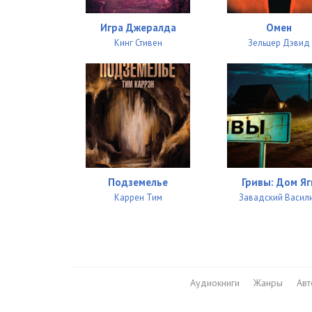
Игра Джералда
Омен
Кинг Стивен
Зельцер Дэвид
Подземелье
Гривы: Дом Яг
Каррен Тим
Завадский Васил
Аудиокниги
Жанры
Ав