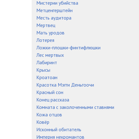
Мистерии убийства
Метценгерштейн
Месть аудитора
Мертвец
Мать уродов
Лотерея
Ложки-плошки-финтифлюшки
Лес мертвых
Лабиринт
Крысы
Кроатоан
Красотка Мэгги Деньгоочи
Красный сон
Конец рассказа
Комната с заколоченными ставнями
Кожа отцов
Ковёр
Исконный обитатель
Империя некромантов