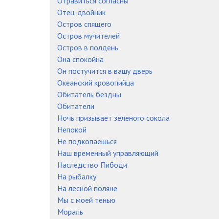
Отравиться согласны
Отец-двойник
Остров спящего
Остров мучителей
Остров в полдень
Она спокойна
Он постучится в вашу дверь
Океанский кровопийца
Обитатель бездны
Обитатели
Ночь призывает зеленого сокола
Непокой
Не подкопаешься
Наш временный управляющий
Наследство Пибоди
На рыбалку
На лесной поляне
Мы с моей тенью
Мораль