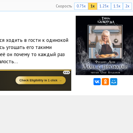
Скорость
0.75x
1x
1.25x
1.5x
2x
ся ходить в гости к одинокой
сь угощать его такими
её он почему то каждый раз
алость…