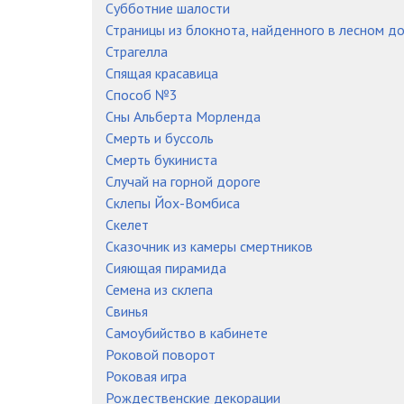
Субботние шалости
Страницы из блокнота, найденного в лесном д
Страгелла
Спящая красавица
Способ №3
Сны Альберта Морленда
Смерть и буссоль
Смерть букиниста
Случай на горной дороге
Склепы Йох-Вомбиса
Скелет
Сказочник из камеры смертников
Сияющая пирамида
Семена из склепа
Свинья
Самоубийство в кабинете
Роковой поворот
Роковая игра
Рождественские декорации