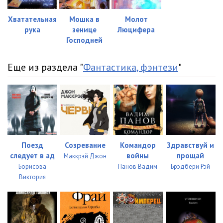
Хватательная
Мошка в
Молот
рука
зенице
Люцифера
Господней
Еще из раздела "
Фантастика, фэнтези
"
Поезд
Созревание
Командор
Здравствуй и
следует в ад
войны
прощай
Маккрэй Джон
Борисова
Панов Вадим
Брэдбери Рэй
Виктория