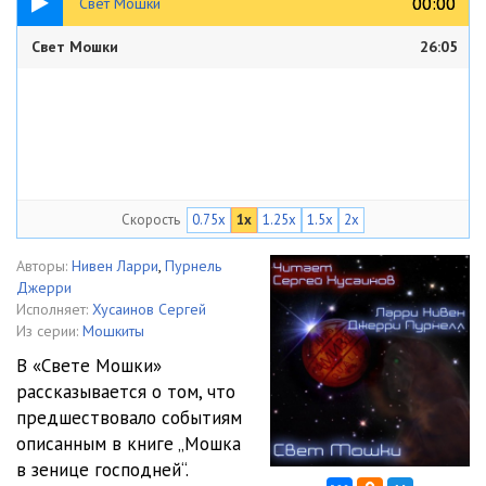
00:00
00:00
Свет Мошки
Свет Мошки
26:05
Скорость
0.75x
1x
1.25x
1.5x
2x
Авторы:
Нивен Ларри
,
Пурнель
Джерри
Исполняет:
Хусаинов Сергей
Из серии:
Мошкиты
В «Свете Мошки»
рассказывается о том, что
предшествовало событиям
описанным в книге „Мошка
в зенице господней“.