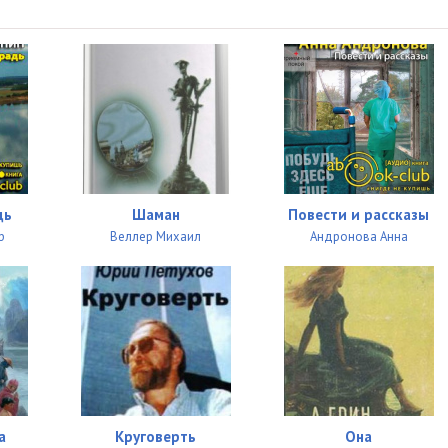
04:20
04:18
04:12
04:43
06:22
04:47
дь
Шаман
Повести и рассказы
р
Веллер Михаил
Андронова Анна
04:58
06:04
04:28
06:22
05:29
а
Круговерть
Она
04:31