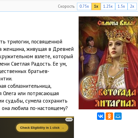
Скорость
0.75x
1x
1.25x
1.5x
2x
04:22
04:02
05:31
ть трилогии, посвященной
04:43
на женщина, живущая в Древней
окружительном взлете, который
04:26
ени Светлая Радость. Ее ум,
05:06
щественных братьев-
нтии.
04:09
ная соблазнительница,
я Олега или потрясающая
04:02
ии судьбы, сумела сохранить
04:06
о она любила по-настоящему?
05:09
04:58