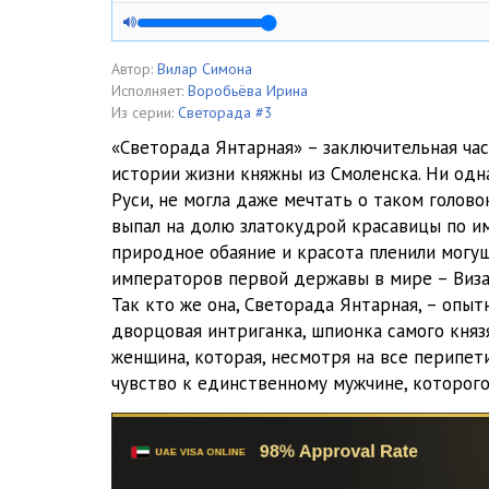
Svetorada_amber_005
Svetorada_amber_006
Автор:
Вилар Симона
Исполняет:
Воробьёва Ирина
Svetorada_amber_007
Из серии:
Светорада #3
«Светорада Янтарная» – заключительная час
Svetorada_amber_008
истории жизни княжны из Смоленска. Ни од
Руси, не могла даже мечтать о таком голов
Svetorada_amber_009
выпал на долю златокудрой красавицы по им
Svetorada_amber_010
природное обаяние и красота пленили могу
императоров первой державы в мире – Виза
Svetorada_amber_011
Так кто же она, Светорада Янтарная, – опыт
дворцовая интриганка, шпионка самого княз
Svetorada_amber_012
женщина, которая, несмотря на все перипет
Svetorada_amber_013
чувство к единственному мужчине, которог
Svetorada_amber_014
Svetorada_amber_015