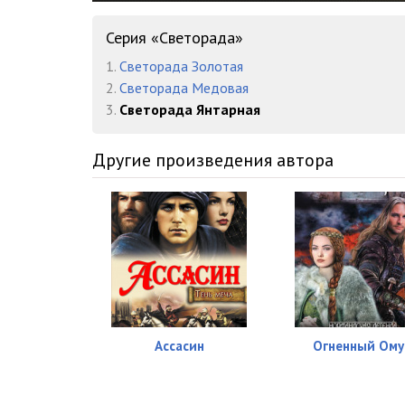
Svetorada_amber_016
Серия «Светорада»
Svetorada_amber_017
1.
Светорада Золотая
Svetorada_amber_018
2.
Светорада Медовая
3.
Светорада Янтарная
Svetorada_amber_019
Svetorada_amber_020
Другие произведения автора
Svetorada_amber_021
Svetorada_amber_022
Svetorada_amber_023
Svetorada_amber_024
Svetorada_amber_025
Ассасин
Огненный Ому
Svetorada_amber_026