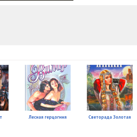
04:04
04:26
04:35
04:53
04:46
05:07
04:37
06:05
04:13
04:10
т
Лесная герцогиня
Светорада Золотая
05:46