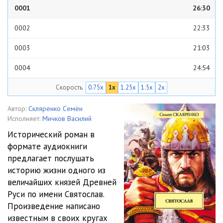
0001
26:30
0002
22:33
0003
21:03
0004
24:54
Скорость
0.75x
1x
1.25x
1.5x
2x
0005
29:57
0006
22:55
Автор:
Скляренко Семён
Исполняет:
Мичков Василий
0007
22:31
Исторический роман в
формате аудиокниги
0008
24:23
предлагает послушать
0009
24:43
историю жизни одного из
величайших князей Древней
0010
21:41
Руси по имени Святослав.
Произведение написано
0011
20:39
известным в своих кругах