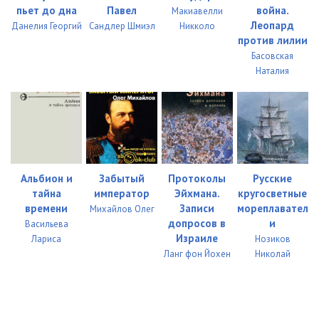
0023
20:46
пьет до дна
Павел
война.
Макиавелли
Леопард
Данелия Георгий
Сандлер Шмиэл
Никколо
0024
19:37
против лилии
Басовская
0025
23:08
Наталия
0026
23:08
0027
22:56
0028
20:54
0029
25:14
Альбион и
Забытый
Протоколы
Русские
тайна
император
Эйхмана.
кругосветные
0030
22:21
времени
Записи
мореплавател
Михайлов Олег
допросов в
и
Васильева
0031
22:51
Израиле
Лариса
Нозиков
Ланг фон Йохен
Николай
0032
22:12
0033
21:59
0034
23:53