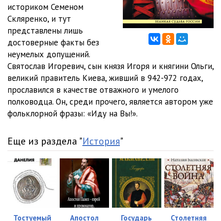
0012
22:33
историком Семеном
Скляренко, и тут
0013
20:03
представлены лишь
достоверные факты без
0014
23:46
неумелых допущений.
0015
22:37
Святослав Игоревич, сын князя Игоря и княгини Ольги,
великий правитель Киева, живший в 942-972 годах,
0016
26:07
прославился в качестве отважного и умелого
полководца. Он, среди прочего, является автором уже
0017
27:47
фольклорной фразы: «Иду на Вы!».
0018
26:31
Еще из раздела "
История
"
0019
27:18
0020
29:54
0021
26:02
0022
20:06
Тостуемый
Апостол
Государь
Столетняя