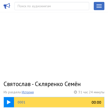
Святослав - Скляренко Семён
Из раздела
История
31 час 24 минуты
26:30
00:00
00:00
0001