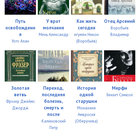
Путь
У врат
Как жить
Отец Арсений
освобождени
молчания
сегодня
Воробьёв
я
Мень Александр
игумен Никон
Владимир
Уотс Алан
(Воробьёв)
Золотая
Переход,
История
Мерфи
ветвь
последняя
одной
Беккет Сэмюэл
болезнь,
старушки
Фрэзер Джеймс
смерть и
Джордж
Монахиня
после
Амвросия
Калиновский
(Оберучева)
Петр