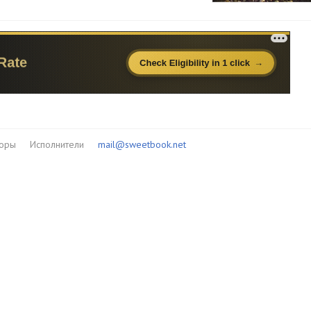
торы
Исполнители
mail@sweetbook.net