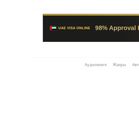
Аудиокниги
Жанры
Ав