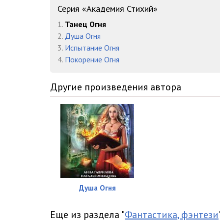
016
Серия «Академия Стихий»
1.
Танец Огня
017
2.
Душа Огня
018
3.
Испытание Огня
4.
Покорение Огня
019
020
Другие произведения автора
021
022
023
024
025
Душа Огня
026
Еще из раздела "
Фантастика, фэнтези