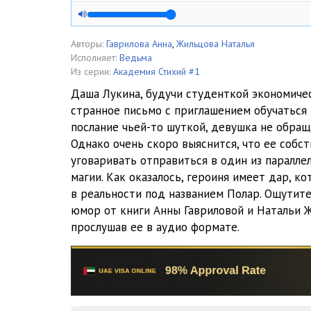
005
006
Авторы:
Гаврилова Анна
,
Жильцова Наталья
Исполняет:
Ведьма
007
Из серии:
Академия Стихий #1
Даша Лукина, будучи студенткой экономичес
008
странное письмо с приглашением обучаться 
послание чьей-то шуткой, девушка не обращ
009
Однако очень скоро выяснится, что ее собс
010
уговаривать отправиться в один из паралле
магии. Как оказалось, героиня имеет дар, к
011
в реальности под названием Полар. Ощутите
юмор от книги Анны Гавриловой и Натальи Ж
012
прослушав ее в аудио формате.
013
014
015