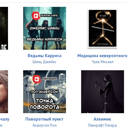
13:08
15:32
10:17
18:37
13:47
е
Ведьмы Карреса
Медицина невероятного
16:13
Шмиц Джеймс
Чуев Михаил
14:01
12:07
19:40
17:10
12:25
ачалу
Поворотный пункт
Алхимик
йя
Андерсон Пол
Лавкрафт Говард
16:52