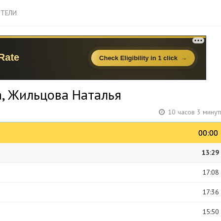
ТЕЛИ
а, Жильцова Наталья
10 часов 3 мину
00:00
00:00
13:29
17:08
17:36
15:50