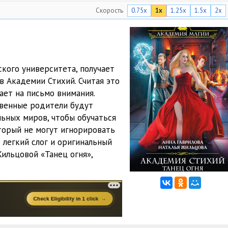
Скорость
0.75x
1x
1.25x
1.5x
2x
16:17
19:10
16:41
кого университета, получает
14:28
в Академии Стихий. Считая это
ает на письмо внимания.
15:24
твенные родители будут
17:47
льных миров, чтобы обучаться
оторый не могут игнорировать
14:26
 легкий слог и оригинальный
ильцовой «Танец огня»,
14:46
13:33
19:38
17:12