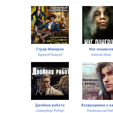
027
028
029
030
031
Страж Империи
Маг поневол
032
Буревой Андрей
Алексин Иван
033
034
035
036
037
Двойная работа
Возвращение к н
Силверберг Роберт
Малиновская Ма
038