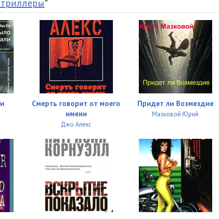
 триллеры
"
19:55
03:19
21:07
08:09
14:52
01:59
ли
Смерть говорит от моего
Придет ли Возмездие
имени
Мазковой Юрий
35:24
Джо Алекс
07:03
11:32
05:10
10:29
11:37