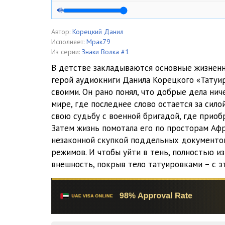
05
06
Автор:
Корецкий Данил
Исполняет:
Мрак79
07
Из серии:
Знаки Волка #1
В детстве закладываются основные жизненн
08
герой аудиокниги Данила Корецкого «Татуи
своими. Он рано понял, что добрые дела нич
09
мире, где последнее слово остается за сило
10. Глава 2. Удар левой.
свою судьбу с военной бригадой, где приоб
Затем жизнь помотала его по просторам Афр
11
незаконной скупкой поддельных документо
режимов. И чтобы уйти в тень, полностью и
12
внешность, покрыв тело татуировками – с э
13. Глава 3. Самопал на продажу
14
15