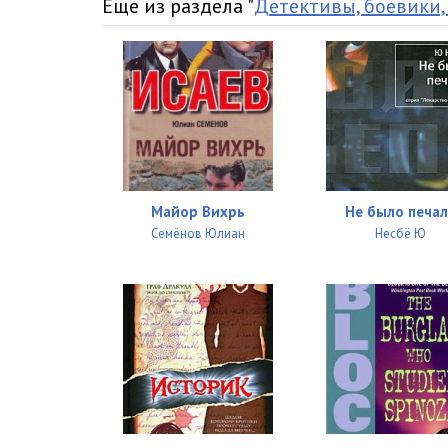
Еще из раздела "
Детективы, боевики,
27
28
29
30
31
32
Майор Вихрь
Не было печа
Семёнов Юлиан
Несбё Ю
33
34. Глава 3. Жизни на карте
35
36
37
38