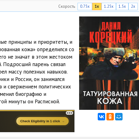
Скорость
0.75x
1x
1.25x
1.5x
2x
03:09
04:16
07:31
ые принципы и приоритеты, и
04:24
рованная кожа» определился со
его не значат в этом жестоком
02:19
й. Подросший парень связал
41:59
рел массу полезных навыков.
ики и России, он занимался
11:48
в и свержением политических
зменил биографию и
08:06
той минуты он Расписной.
20:31
21:44
08:57