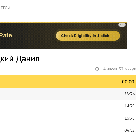
ТЕЛИ
цкий Данил
14 часов 32 минут
00:00
00:00
53:36
14:39
15:38
06:12