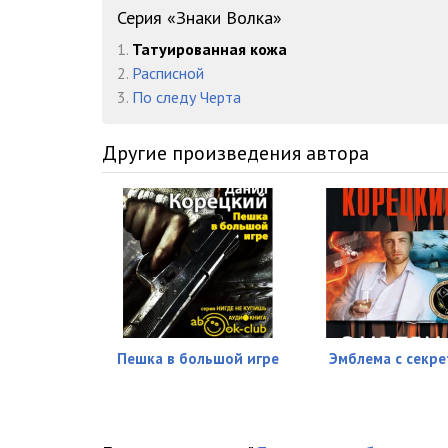
16. Часть Вторая. Завис над землею Советский спецназ
Серия «Знаки Волка»
1.
Татуированная кожа
17
2.
Расписной
18
3.
По следу Черта
19
Другие произведения автора
20
21
22
23
24
Пешка в большой игре
Эмблема с секр
25
26. Глава 2. Опасно спать с женой командира