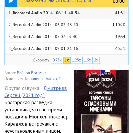
00:00
00:00
1_Recorded Audio 2014--06 11-40-54
1_Recorded Audio 2014--06 11-40-54
41:31
2_Recorded Audio 2014--06 02-45-20
1:10:28
3_Recorded Audio 2014--07 07-43-40
39:54
4_Recorded Audio 2014--08 01-21-16
45:21
Скорость
0.75x
1x
1.25x
1.5x
2x
5_Recorded Audio 2014--08 02-26-18
33:36
6_Recorded Audio 2014--09 08-10-56
57:20
Автор:
Райнов Богомил
Исполняет:
Коваленок Алексей
7_Recorded Audio 2014--10 01-29-00
57:33
Другая озвучка:
Дмитриев
Сергей (2021 год)
8_Recorded Audio 2014--11 03-15-58
57:37
Болгарская разведка
9_Recorded Audio 2014--11 05-54-00
51:50
установила, что во время
поездки в Мюнхен инженер
10_Recorded Audio 2014--11 07-11-07
56:03
Караджов встречался с
неустановленным лицом,
11_Recorded Audio 2014--11 08-43-38
56:37