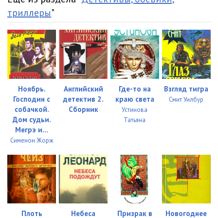
триллеры
"
Ноябрь.
Английский
Где-то на
Взгляд тигра
Господин с
детектив 2.
краю света
Смит Уилбур
собачкой.
Сборник
Устинова
Дом судьи.
Татьяна
Мегрэ и...
Сименон Жорж
Плоть
Небеса
Призрак в
Новогоднее