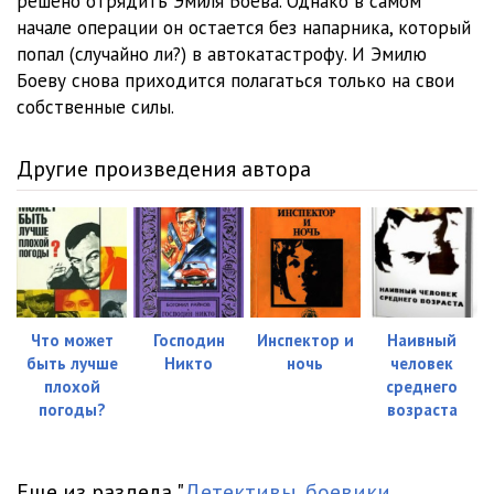
решено отрядить Эмиля Боева. Однако в самом
начале операции он остается без напарника, который
попал (случайно ли?) в автокатастрофу. И Эмилю
Боеву снова приходится полагаться только на свои
собственные силы.
Другие произведения автора
Что может
Господин
Инспектор и
Наивный
быть лучше
Никто
ночь
человек
плохой
среднего
погоды?
возраста
Еще из раздела "
Детективы, боевики,